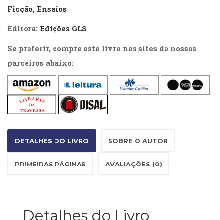
Literatura,
Ficção, Ensaios
Ficção,
Ensaios
Editora:
Edições GLS
(69)
Obras
Se preferir, compre este livro nos sites de nossos
de
parceiros abaixo:
referência
(48)
PNL
(Programação
Neurolingüística)
(41)
Psicodrama
DETALHES DO LIVRO
SOBRE O AUTOR
(200)
Psicologia,
PRIMEIRAS PÁGINAS
AVALIAÇÕES (0)
Psicoterapia
(799)
Publicidade,
Propaganda
e
Detalhes do Livro
Marketing