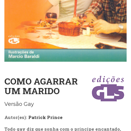
Cinema
(23)
Comportamento
(418)
Comunicação
(232)
Corpo
e
Movimento
(226)
Crescimento
Interior
COMO AGARRAR
(222)
UM MARIDO
Criatividade
(14)
Culinária,
Versão Gay
Alimentação
(14)
Autor(es):
Patrick Prince
Economia,
Negócios
Todo gay diz que sonha com o príncipe encantado,