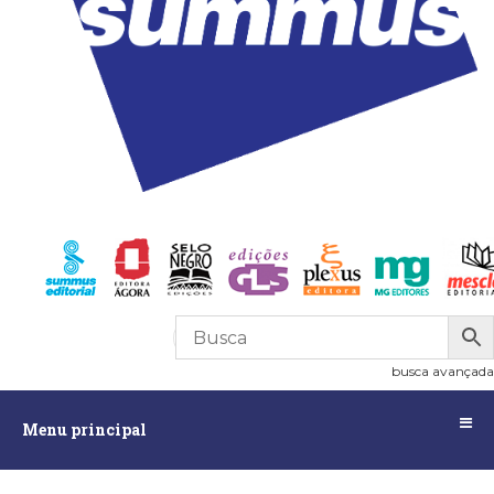
R$
0,00
0
busca avançada
Menu
Menu principal
principal
Assuntos