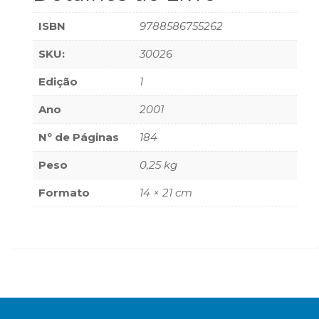
(33)
ISBN
9788586755262
Puericultura
(23)
SKU:
30026
Rádio
(8)
Edição
1
Relações
Públicas
Ano
2001
e
Nº de Páginas
184
Comunicação
Empresarial
Peso
0,25 kg
(31)
Religião,
Formato
14 × 21 cm
Espiritualidade,
Filosofia
(63)
Saúde
(132)
Sem
categoria
(0)