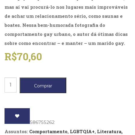
(31)
mas aí vai procurá-lo nos lugares mais improváveis
Educação
de achar um relacionamento sério, como saunas e
(278)
Educação
boates. Nessa bem-humorada fotografia do
Especial
comportamento gay urbano, o autor dá ótimas dicas
(39)
sobre como encontrar – e manter – um marido gay.
Fisioterapia
(47)
R$
70,60
Fonoaudiologia
(54)
Gestalt-
terapia
Como
(93)
Comprar
Jornalismo
agarrar
(57)
um
LGBTQIA+
marido
(66)
Literatura
quantidade
ISBN
: 9788586755262
Erótica
(11)
Assuntos:
Comportamento
,
LGBTQIA+
,
Literatura,