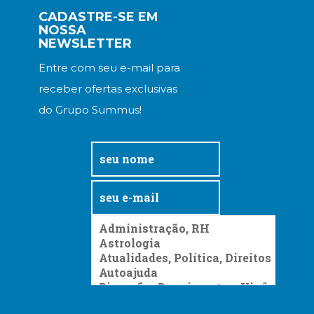
Televisão
CADASTRE-SE EM
(22)
NOSSA
Temas
NEWSLETTER
africanos
Entre com seu e-mail para
(30)
Terapia
receber ofertas exclusivas
Ocupacional
do Grupo Summus!
(21)
Treinamento
e
RH
(65)
Turismo
(1)
Vida
Prática
(32)