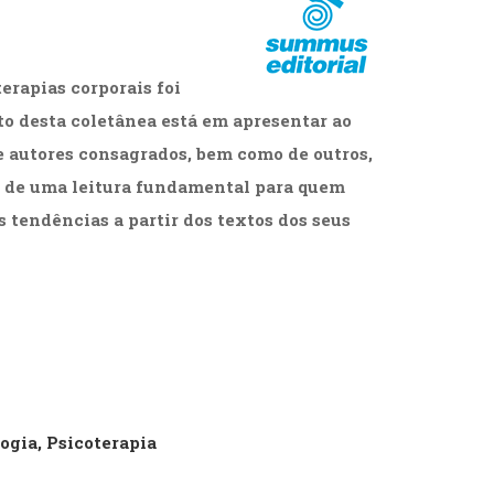
cias Sociais (102)
unicação (232)
tividade (14)
erapias corporais foi
cação (278)
oaudiologia (54)
ito desta coletânea está em apresentar ao
TQIA+ (66)
de autores consagrados, bem como de outros,
s de referência (47)
ologia, Psicoterapia (797)
e de uma leitura fundamental para quem
o (8)
s tendências a partir dos textos dos seus
e (132)
s africanos (30)
smo (1)
ogia, Psicoterapia