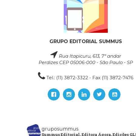
GRUPO EDITORIAL SUMMUS
Rua Itapicuru, 613, 7° andar
Perdizes CEP 05006-000 - São Paulo - SP
Tel.: (11) 3872-3322 - Fax (11) 3872-7476
gruposummus
Summus Editorial, Editora Ágora, Edições GLS