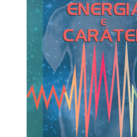
Autoajuda (95)
Cinema (23)
Corpo e Movimento (225)
Culinária, Alimentação (14)
Educação Especial (39)
Gestalt-terapia (92)
Literatura Erótica (11)
PNL (Programação Neurolingüística) (41)
Publicidade, Propaganda e Marketing (33)
Relações Públicas e Comunicação Empresar
(31)
Sem categoria (0)
Terapia Ocupacional (21)
Vida Prática (32)