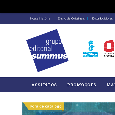
Nossa história
Envio de Originais
Distribuidores
ASSUNTOS
PROMOÇÕES
MA
Fora de catálogo
Administração, RH (77)