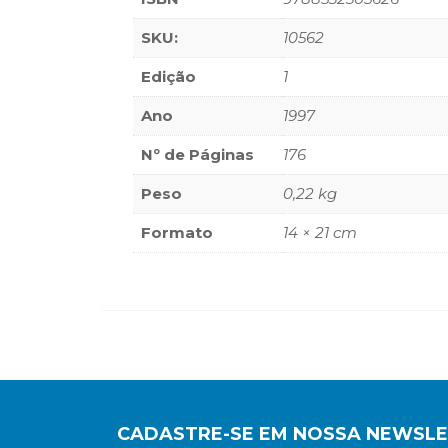
SKU:
10562
Edição
1
Ano
1997
Nº de Páginas
176
Peso
0,22 kg
Formato
14 × 21 cm
CADASTRE-SE EM NOSSA NEWSL