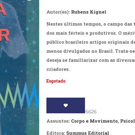
Biografias, Depoimentos, Vivências (104)
Ciên
Comportamento (417)
Com
Autor(es):
Rubens Kignel
Crescimento Interior (222)
Cria
Nestes últimos tempos, o campo das t
Economia, Negócios (31)
Edu
Fisioterapia (47)
Fon
dos mais férteis e produtivos. O mér
Jornalismo (57)
LGB
público brasileiro artigos originais 
Literatura, Ficção, Ensaios (69)
Obra
Psicodrama (200)
Psic
menos divulgados no Brasil. Trata-s
Puericultura (23)
Rádi
deseja se familiarizar com as diversa
ial
Religião, Espiritualidade, Filosofia (63)
Saúd
criadores.
Televisão (22)
Tema
Esgotado
Treinamento e RH (65)
Turi
ISBN
: 9788532305626
Assuntos:
Corpo e Movimento
,
Psicol
Editora:
Summus Editorial