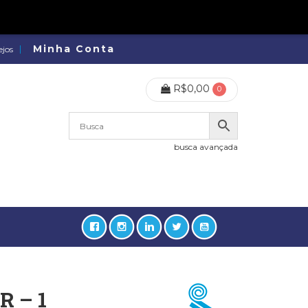
Minha Conta
ejos
R$
0,00
0
busca avançada
 – 1
lidades, Política, Direitos Humanos (133)