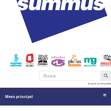
R$
0,00
0
busca avançada
Menu
Menu principal
principal
Assuntos