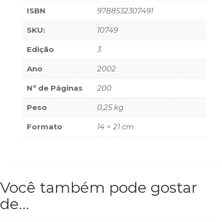
(33)
ISBN
9788532307491
Puericultura
SKU:
10749
(23)
Rádio
Edição
3
(8)
Relações
Ano
2002
Públicas
e
Nº de Páginas
200
Comunicação
Peso
0,25 kg
Empresarial
(31)
Formato
14 × 21 cm
Religião,
Espiritualidade,
Filosofia
(63)
Saúde
Você também pode gostar
(132)
Sem
de…
categoria
(0)