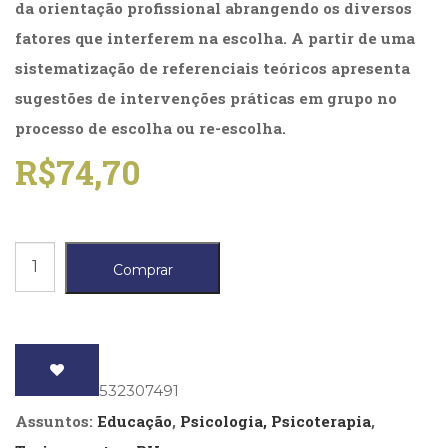
da orientação profissional abrangendo os diversos
(31)
Educação
fatores que interferem na escolha. A partir de uma
(278)
sistematização de referenciais teóricos apresenta
Educação
sugestões de intervenções práticas em grupo no
Especial
(39)
processo de escolha ou re-escolha.
Fisioterapia
R$
74,70
(47)
Fonoaudiologia
(54)
Gestalt-
Escolha
terapia
Comprar
(93)
profissional,
Jornalismo
A
(57)
LGBTQIA+
quantidade
(66)
Literatura
ISBN
: 9788532307491
Erótica
Assuntos:
Educação
,
Psicologia, Psicoterapia
,
(11)