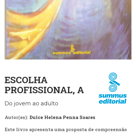
Cinema
(23)
Comportamento
(418)
Comunicação
(232)
Corpo
e
Movimento
(226)
Crescimento
ESCOLHA
Interior
PROFISSIONAL, A
(222)
Criatividade
(14)
Do jovem ao adulto
Culinária,
Alimentação
Autor(es):
Dulce Helena Penna Soares
(14)
Economia,
Este livro apresenta uma proposta de compreensão
Negócios