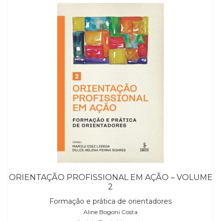
Televisão
(22)
Temas
africanos
(30)
Terapia
Ocupacional
(21)
Treinamento
e
RH
(65)
Turismo
(1)
Vida
Prática
ORIENTAÇÃO PROFISSIONAL EM AÇÃO – VOLUME
(32)
2
Formação e prática de orientadores
Aline Bogoni Costa