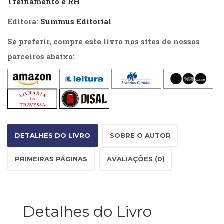
Treinamento e RH
Literatura,
Ficção,
Editora:
Summus Editorial
Ensaios
(69)
Se preferir, compre este livro nos sites de nossos
Obras
parceiros abaixo:
de
referência
(48)
PNL
(Programação
Neurolingüística)
(41)
Psicodrama
DETALHES DO LIVRO
SOBRE O AUTOR
(200)
Psicologia,
PRIMEIRAS PÁGINAS
AVALIAÇÕES (0)
Psicoterapia
(799)
Publicidade,
Propaganda
Detalhes do Livro
e
Marketing