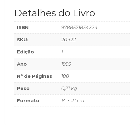
(33)
Detalhes do Livro
Puericultura
(23)
Rádio
ISBN
9788571834224
(8)
SKU:
20422
Relações
Públicas
Edição
1
e
Comunicação
Ano
1993
Empresarial
(31)
Nº de Páginas
180
Religião,
Peso
0,21 kg
Espiritualidade,
Filosofia
Formato
14 × 21 cm
(63)
Saúde
(132)
Sem
categoria
(0)