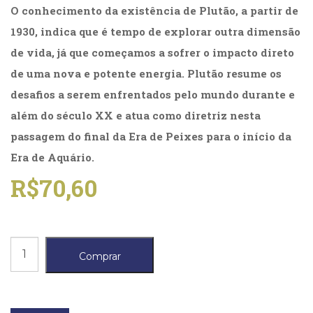
(31)
O conhecimento da existência de Plutão, a partir de
Educação
1930, indica que é tempo de explorar outra dimensão
(278)
de vida, já que começamos a sofrer o impacto direto
Educação
Especial
de uma nova e potente energia. Plutão resume os
(39)
desafios a serem enfrentados pelo mundo durante e
Fisioterapia
além do século XX e atua como diretriz nesta
(47)
Fonoaudiologia
passagem do final da Era de Peixes para o início da
(54)
Era de Aquário.
Gestalt-
terapia
R$
70,60
(93)
Jornalismo
(57)
LGBTQIA+
Fênix
(66)
Comprar
Ascendente
Literatura
Erótica
quantidade
(11)