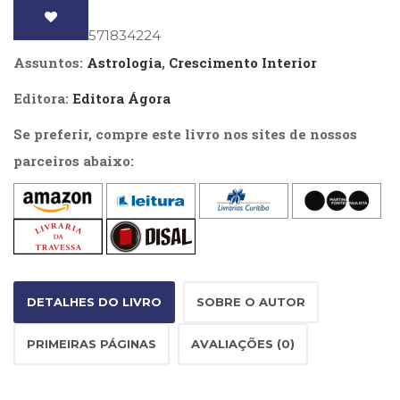
Literatura,
Ficção,
ISBN
: 9788571834224
Ensaios
Assuntos:
Astrologia
,
Crescimento Interior
(69)
Obras
Editora:
Editora Ágora
de
referência
Se preferir, compre este livro nos sites de nossos
(48)
parceiros abaixo:
PNL
(Programação
Neurolingüística)
(41)
Psicodrama
(200)
Psicologia,
Psicoterapia
DETALHES DO LIVRO
SOBRE O AUTOR
(799)
Publicidade,
PRIMEIRAS PÁGINAS
AVALIAÇÕES (0)
Propaganda
e
Marketing