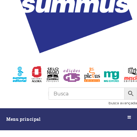
R$
0,00
0
busca avançada
Menu
Menu principal
principal
Assuntos