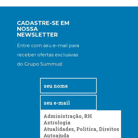
Televisão
(22)
Temas
CADASTRE-SE EM
africanos
NOSSA
(30)
NEWSLETTER
Terapia
Ocupacional
Entre com seu e-mail para
(21)
receber ofertas exclusivas
Treinamento
do Grupo Summus!
e
RH
(65)
Turismo
(1)
Vida
Prática
(32)