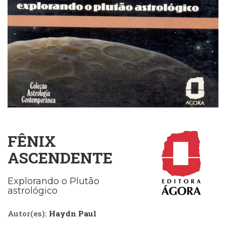
Cinema
(23)
Comportamento
(418)
Comunicação
(232)
Corpo
e
Movimento
(226)
Crescimento
Interior
FÊNIX
(222)
ASCENDENTE
Criatividade
(14)
Culinária,
Explorando o Plutão
Alimentação
astrológico
(14)
Economia,
Autor(es):
Haydn Paul
Negócios