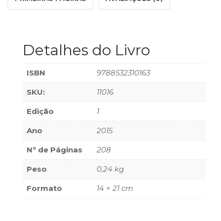
(33)
Puericultura
(23)
Rádio
Detalhes do Livro
(8)
Relações
ISBN
9788532310163
Públicas
e
SKU:
11016
Comunicação
Empresarial
Edição
1
(31)
Religião,
Ano
2015
Espiritualidade,
Nº de Páginas
208
Filosofia
(63)
Peso
0,24 kg
Saúde
(132)
Formato
14 × 21 cm
Sem
categoria
(0)