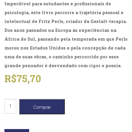
Imperdível para estudantes e profissionais de
(31)
Educação
psicologia, este livro percorre a trajetória pessoal e
(278)
intelectual de Fritz Perls, criador da Gestalt-terapia.
Educação
Especial
Dos anos passados na Europa às experiências na
(39)
África do Sul, passando pela temporada em que Perls
Fisioterapia
morou nos Estados Unidos e pela concepção de cada
(47)
Fonoaudiologia
uma de suas obras, o caminho percorrido por esse
(54)
grande pensador é desvendado com rigor e poesia.
Gestalt-
R$
75,70
terapia
(93)
Jornalismo
(57)
LGBTQIA+
Frederick
Comprar
(66)
Perls,
Literatura
Erótica
vida
(11)
e