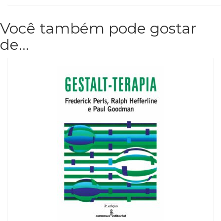
Televisão
(22)
Você também pode gostar
Temas
africanos
de…
(30)
Terapia
Ocupacional
(21)
Treinamento
e
RH
(65)
Turismo
(1)
Vida
Prática
(32)