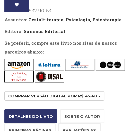
Literatura,
obra
Ficção,
ISBN
: 9788532310163
Ensaios
quantidade
Assuntos:
Gestalt-terapia
,
Psicologia, Psicoterapia
(69)
Obras
Editora:
Summus Editorial
de
referência
Se preferir, compre este livro nos sites de nossos
(48)
parceiros abaixo:
PNL
(Programação
Neurolingüística)
(41)
Psicodrama
(200)
Psicologia,
COMPRAR VERSÃO DIGITAL POR R$ 45.40
Psicoterapia
(799)
Publicidade,
DETALHES DO LIVRO
SOBRE O AUTOR
Propaganda
e
Marketing
PRIMEIRAS PÁGINAS
AVALIAÇÕES (0)