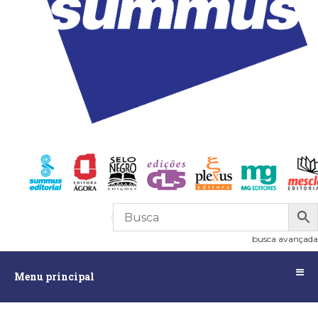
R$
0,00
0
busca avançada
Menu
Menu principal
principal
Assuntos