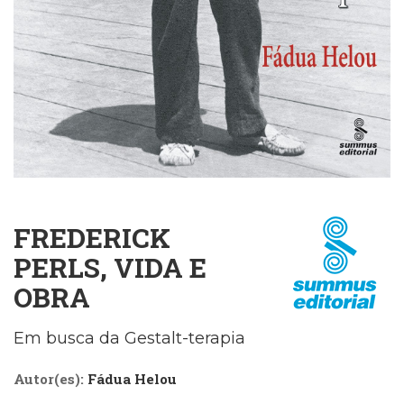
Cinema
(23)
Comportamento
(418)
Comunicação
(232)
Corpo
e
Movimento
(226)
Crescimento
FREDERICK
Interior
(222)
PERLS, VIDA E
Criatividade
OBRA
(14)
Culinária,
Alimentação
Em busca da Gestalt-terapia
(14)
Economia,
Autor(es):
Fádua Helou
Negócios