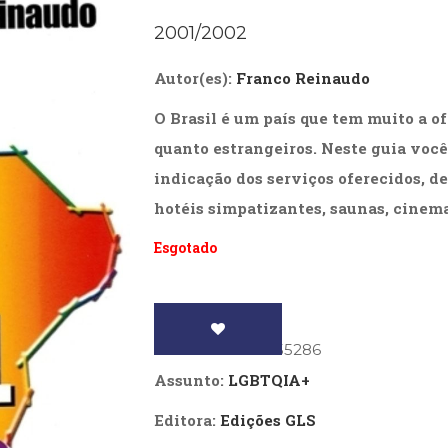
Biografias, Depoimentos, Vivências (104)
Ciên
2001/2002
Comportamento (418)
Com
Crescimento Interior (222)
Cria
Autor(es):
Franco Reinaudo
Economia, Negócios (31)
Edu
Fisioterapia (47)
Fon
O Brasil é um país que tem muito a of
Jornalismo (57)
LGB
Literatura, Ficção, Ensaios (69)
Obra
quanto estrangeiros. Neste guia voc
Psicodrama (200)
Psic
indicação dos serviços oferecidos, de
Puericultura (23)
Rádi
hotéis simpatizantes, saunas, cinemas
ial
Religião, Espiritualidade, Filosofia (63)
Saúd
Esgotado
Televisão (22)
Tema
Treinamento e RH (65)
Turi
ISBN
: 9788586755286
Assunto:
LGBTQIA+
Editora:
Edições GLS