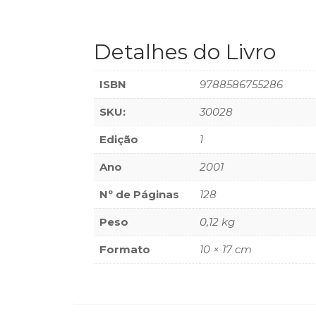
Detalhes do Livro
ISBN
9788586755286
SKU:
30028
Edição
1
Ano
2001
Nº de Páginas
128
Peso
0,12 kg
Formato
10 × 17 cm