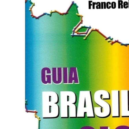
Autoajuda (95)
Cinema (23)
Corpo e Movimento (226)
Culinária, Alimentação (14)
Educação Especial (39)
Gestalt-terapia (93)
Literatura Erótica (11)
PNL (Programação Neurolingüística) (41)
Publicidade, Propaganda e Marketing (33)
Relações Públicas e Comunicação Empresar
(31)
Sem categoria (0)
Terapia Ocupacional (21)
Vida Prática (32)