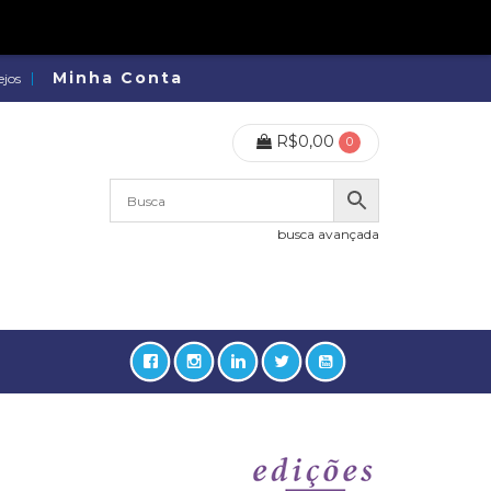
Minha Conta
ejos
R$
0,00
0
busca avançada
lidades, Política, Direitos Humanos (133)