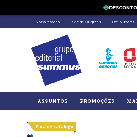
DESCONTO DE 
Nossa história
Envio de Originais
Distribuidores
ASSUNTOS
PROMOÇÕES
MA
Fora de catálogo
Administração, RH (77)