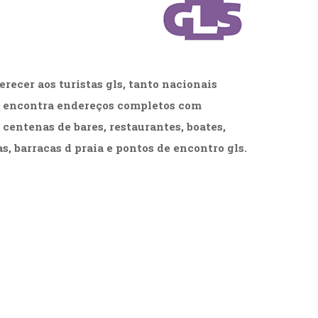
cias Sociais (102)
unicação (232)
tividade (14)
cação (278)
oaudiologia (54)
erecer aos turistas gls, tanto nacionais
TQIA+ (66)
s de referência (48)
ê encontra endereços completos com
ologia, Psicoterapia (799)
 centenas de bares, restaurantes, boates,
o (8)
, barracas d praia e pontos de encontro gls.
e (132)
s africanos (30)
smo (1)