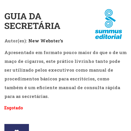
Cinema
(23)
GUIA DA
Comportamento
SECRETÁRIA
(418)
Comunicação
(232)
Autor(es):
New Webster's
Corpo
e
Apresentado em formato pouco maior do que o de um
Movimento
maço de cigarros, este prático livrinho tanto pode
(226)
ser utilizado pelos executivos como manual de
Crescimento
Interior
procedimentos básicos para escritórios, como
(222)
também é um eficiente manual de consulta rápida
Criatividade
para as secretárias.
(14)
Culinária,
Esgotado
Alimentação
(14)
Economia,
Negócios