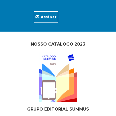
Televisão
(22)
Temas
Assinar
africanos
(30)
Terapia
Ocupacional
(21)
NOSSO CATÁLOGO 2023
Treinamento
e
RH
(65)
Turismo
(1)
Vida
Prática
(32)
GRUPO EDITORIAL SUMMUS