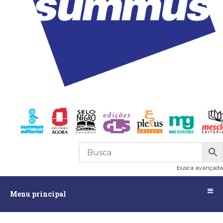
R$
0,00
0
busca avançada
Menu
Menu principal
principal
Assuntos