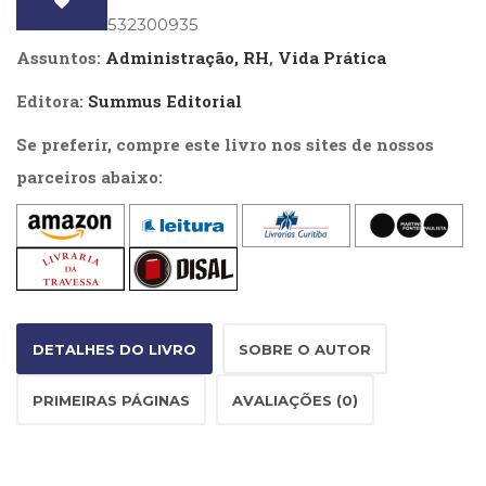
(31)
ISBN
: 9788532300935
Educação
Assuntos:
Administração, RH
,
Vida Prática
(278)
Educação
Editora:
Summus Editorial
Especial
(39)
Se preferir, compre este livro nos sites de nossos
Fisioterapia
parceiros abaixo:
(47)
Fonoaudiologia
(54)
Gestalt-
terapia
(93)
Jornalismo
(57)
DETALHES DO LIVRO
SOBRE O AUTOR
LGBTQIA+
(66)
PRIMEIRAS PÁGINAS
AVALIAÇÕES (0)
Literatura
Erótica
(11)