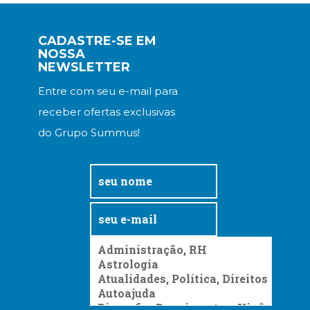
(33)
Puericultura
CADASTRE-SE EM
(23)
NOSSA
Rádio
NEWSLETTER
(8)
Relações
Entre com seu e-mail para
Públicas
receber ofertas exclusivas
e
do Grupo Summus!
Comunicação
Empresarial
(31)
Religião,
Espiritualidade,
Filosofia
(63)
Saúde
(132)
Sem
categoria
(0)