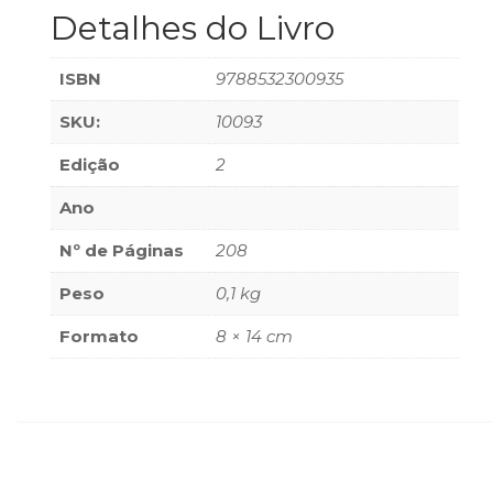
Literatura,
Detalhes do Livro
Ficção,
Ensaios
ISBN
9788532300935
(69)
Obras
SKU:
10093
de
referência
Edição
2
(48)
PNL
Ano
(Programação
Neurolingüística)
Nº de Páginas
208
(41)
Peso
0,1 kg
Psicodrama
(200)
Formato
8 × 14 cm
Psicologia,
Psicoterapia
(799)
Publicidade,
Propaganda
e
Marketing