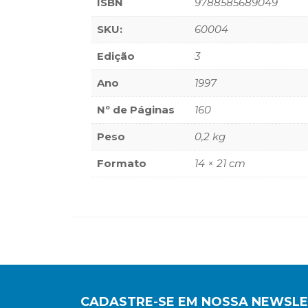
ISBN
9788585689049
SKU:
60004
Edição
3
Ano
1997
Nº de Páginas
160
Peso
0,2 kg
Formato
14 × 21 cm
CADASTRE-SE EM NOSSA NEWSL