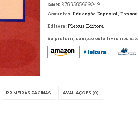
Processo
ISBN
: 9788585689049
Terapêutico,
Assuntos:
Educação Especial
,
Fonoau
A
Editora:
Plexus Editora
quantidade
Se preferir, compre este livro nos sit
PRIMEIRAS PÁGINAS
AVALIAÇÕES (0)