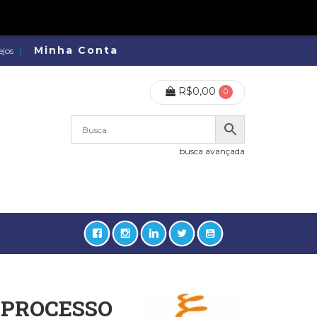
Minha Conta
ejos
R$
0,00
0
busca avançada
 PROCESSO
lidades, Política, Direitos Humanos (133)