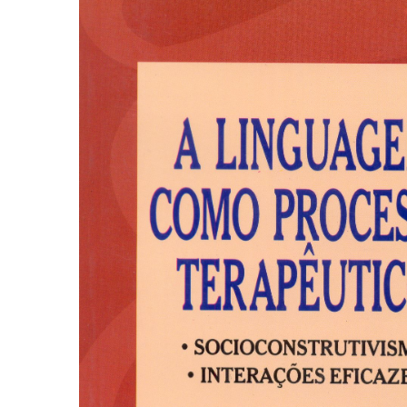
Autoajuda (95)
Cinema (23)
Corpo e Movimento (225)
Culinária, Alimentação (14)
Educação Especial (39)
Gestalt-terapia (92)
Literatura Erótica (11)
PNL (Programação Neurolingüística) (41)
Publicidade, Propaganda e Marketing (33)
Relações Públicas e Comunicação Empresar
(31)
Sem categoria (0)
Terapia Ocupacional (21)
Vida Prática (32)