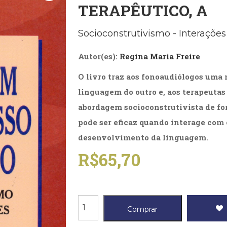
TERAPÊUTICO, A
Biografias, Depoimentos, Vivências (104)
Ciên
Comportamento (417)
Com
Crescimento Interior (222)
Cria
Socioconstrutivismo - Interações
Economia, Negócios (31)
Edu
Fisioterapia (47)
Fon
Autor(es):
Regina Maria Freire
Jornalismo (57)
LGB
Literatura, Ficção, Ensaios (69)
Obra
O livro traz aos fonoaudiólogos uma 
Psicodrama (200)
Psic
linguagem do outro e, aos terapeutas
Puericultura (23)
Rádi
abordagem socioconstrutivista de fo
ial
Religião, Espiritualidade, Filosofia (63)
Saúd
pode ser eficaz quando interage com 
Televisão (22)
Tema
desenvolvimento da linguagem.
Treinamento e RH (65)
Turi
R$
65,70
Linguagem
Comprar
Como