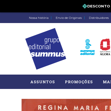
DESCONTO DE 
Nossa história
Envio de Originais
Distribuidores
ASSUNTOS
PROMOÇÕES
MA
Administração, RH (77)