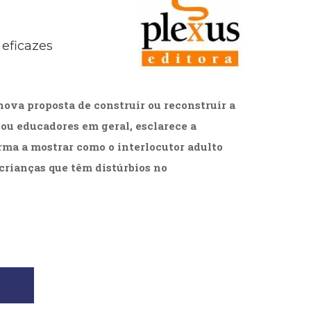
cias Sociais (102)
unicação (232)
tividade (14)
 eficazes
cação (278)
oaudiologia (54)
TQIA+ (66)
s de referência (47)
nova proposta de construir ou reconstruir a
ologia, Psicoterapia (797)
 ou educadores em geral, esclarece a
o (8)
rma a mostrar como o interlocutor adulto
e (132)
crianças que têm distúrbios no
s africanos (30)
smo (1)