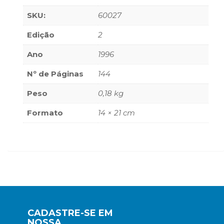
(33)
SKU:
60027
Puericultura
(23)
Edição
2
Rádio
(8)
Ano
1996
Relações
Nº de Páginas
144
Públicas
e
Peso
0,18 kg
Comunicação
Empresarial
Formato
14 × 21 cm
(31)
Religião,
Espiritualidade,
Filosofia
(63)
Saúde
(132)
Sem
categoria
CADASTRE-SE EM
(0)
NOSSA