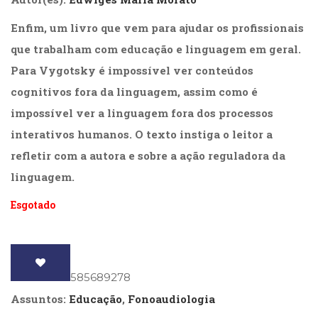
(31)
Educação
Enfim, um livro que vem para ajudar os profissionais
(278)
que trabalham com educação e linguagem em geral.
Educação
Para Vygotsky é impossível ver conteúdos
Especial
(39)
cognitivos fora da linguagem, assim como é
Fisioterapia
impossível ver a linguagem fora dos processos
(47)
interativos humanos. O texto instiga o leitor a
Fonoaudiologia
(54)
refletir com a autora e sobre a ação reguladora da
Gestalt-
linguagem.
terapia
(93)
Esgotado
Jornalismo
(57)
LGBTQIA+
(66)
Literatura
ISBN
: 9788585689278
Erótica
Assuntos:
Educação
,
Fonoaudiologia
(11)