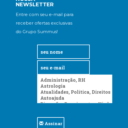
Televisão
NEWSLETTER
(22)
Entre com seu e-mail para
Temas
africanos
receber ofertas exclusivas
(30)
do Grupo Summus!
Terapia
Ocupacional
(21)
Treinamento
e
RH
(65)
Turismo
(1)
Vida
Prática
(32)
Assinar