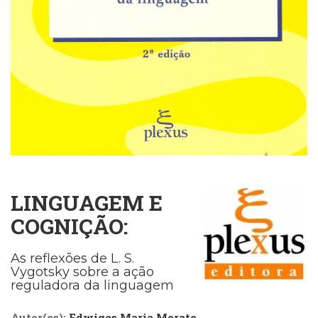
Cinema
(23)
Comportamento
(418)
Comunicação
(232)
Corpo
e
Movimento
(226)
Crescimento
Interior
LINGUAGEM E
(222)
Criatividade
COGNIÇÃO:
(14)
Culinária,
As reflexões de L. S.
Alimentação
Vygotsky sobre a ação
(14)
reguladora da linguagem
Economia,
Negócios
Autor(es):
Edwiges Maria Morato