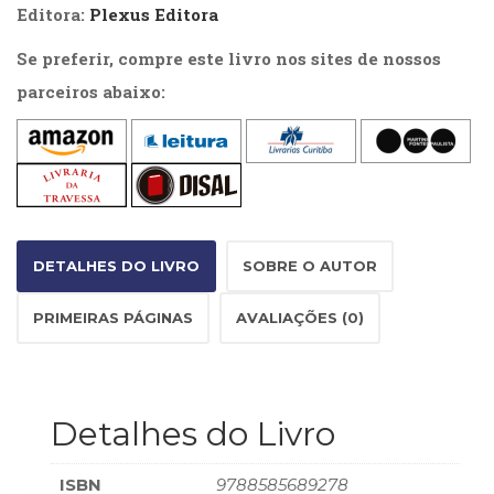
Literatura,
Editora:
Plexus Editora
Ficção,
Ensaios
Se preferir, compre este livro nos sites de nossos
(69)
parceiros abaixo:
Obras
de
referência
(48)
PNL
(Programação
Neurolingüística)
DETALHES DO LIVRO
SOBRE O AUTOR
(41)
Psicodrama
PRIMEIRAS PÁGINAS
AVALIAÇÕES (0)
(200)
Psicologia,
Psicoterapia
(799)
Publicidade,
Detalhes do Livro
Propaganda
e
ISBN
9788585689278
Marketing