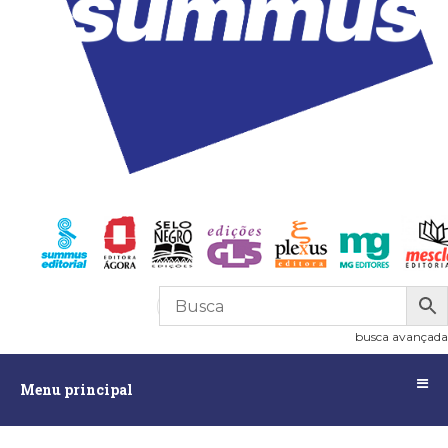
R$
0,00
0
busca avançada
Menu
Menu principal
principal
Assuntos