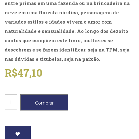
entre primas em uma fazenda ou na brincadeira na
(31)
Educação
neve em uma floresta nórdica, personagens de
(278)
variados estilos e idades vivem o amor com
Educação
naturalidade e sensualidade. Ao longo dos dezoito
Especial
(39)
contos que compõem este livro, mulheres se
Fisioterapia
descobrem e se fazem identificar, seja na TPM, seja
(47)
nas dúvidas e titubeios, seja na paixão.
Fonoaudiologia
(54)
R$
47,10
Gestalt-
terapia
(93)
Jornalismo
Livraria
(57)
Comprar
LGBTQIA+
da
(66)
esquina,
Literatura
A
Erótica
(11)
quantidade