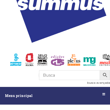
R$
0,00
0
busca avançada
Menu
Menu principal
principal
Assuntos