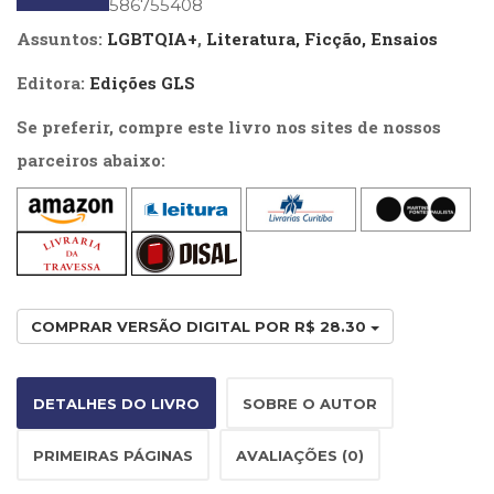
ISBN
: 9788586755408
Literatura,
Ficção,
Assuntos:
LGBTQIA+
,
Literatura, Ficção, Ensaios
Ensaios
(69)
Editora:
Edições GLS
Obras
Se preferir, compre este livro nos sites de nossos
de
referência
parceiros abaixo:
(48)
PNL
(Programação
Neurolingüística)
(41)
Psicodrama
(200)
COMPRAR VERSÃO DIGITAL POR R$ 28.30
Psicologia,
Psicoterapia
(799)
DETALHES DO LIVRO
SOBRE O AUTOR
Publicidade,
Propaganda
PRIMEIRAS PÁGINAS
AVALIAÇÕES (0)
e
Marketing