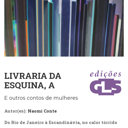
Cinema
(23)
Comportamento
(418)
Comunicação
(232)
Corpo
e
Movimento
(226)
Crescimento
LIVRARIA DA
Interior
(222)
ESQUINA, A
Criatividade
(14)
E outros contos de mulheres
Culinária,
Alimentação
Autor(es):
Naomi Conte
(14)
Economia,
Do Rio de Janeiro à Escandinávia, no calor tórrido
Negócios