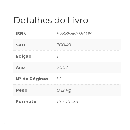
(33)
Puericultura
Detalhes do Livro
(23)
Rádio
(8)
ISBN
9788586755408
Relações
Públicas
SKU:
30040
e
Edição
1
Comunicação
Empresarial
Ano
2007
(31)
Religião,
Nº de Páginas
96
Espiritualidade,
Filosofia
Peso
0,12 kg
(63)
Formato
14 × 21 cm
Saúde
(132)
Sem
categoria
(0)