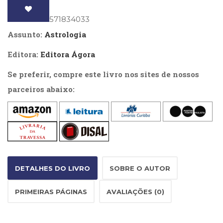
Literatura,
quantidade
Ficção,
ISBN
: 9788571834033
Ensaios
Assunto:
Astrologia
(69)
Obras
Editora:
Editora Ágora
de
referência
Se preferir, compre este livro nos sites de nossos
(48)
parceiros abaixo:
PNL
(Programação
Neurolingüística)
(41)
Psicodrama
(200)
Psicologia,
Psicoterapia
DETALHES DO LIVRO
SOBRE O AUTOR
(799)
Publicidade,
PRIMEIRAS PÁGINAS
AVALIAÇÕES (0)
Propaganda
e
Marketing