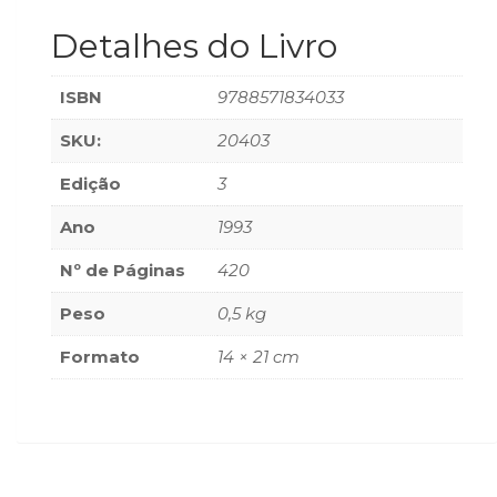
(33)
Detalhes do Livro
Puericultura
(23)
Rádio
ISBN
9788571834033
(8)
SKU:
20403
Relações
Públicas
Edição
3
e
Comunicação
Ano
1993
Empresarial
(31)
Nº de Páginas
420
Religião,
Peso
0,5 kg
Espiritualidade,
Filosofia
Formato
14 × 21 cm
(63)
Saúde
(132)
Sem
categoria
(0)