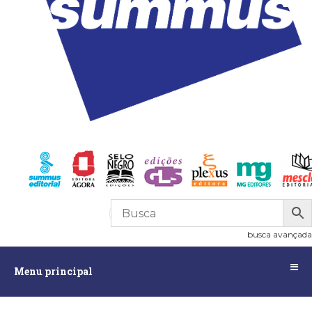
R$
0,00
0
busca avançada
Menu
Menu principal
principal
Assuntos