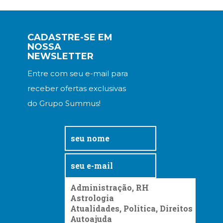
Televisão
(22)
Temas
CADASTRE-SE EM
africanos
NOSSA
(30)
NEWSLETTER
Terapia
Ocupacional
Entre com seu e-mail para
(21)
receber ofertas exclusivas
Treinamento
do Grupo Summus!
e
RH
(65)
Turismo
(1)
Vida
Prática
(32)