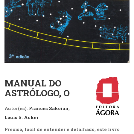
Cinema
(23)
Comportamento
(418)
Comunicação
(232)
Corpo
e
Movimento
(226)
Crescimento
Interior
MANUAL DO
(222)
ASTRÓLOGO, O
Criatividade
(14)
Culinária,
Autor(es):
Frances Sakoian
,
Alimentação
Louis S. Acker
(14)
Economia,
Preciso, fácil de entender e detalhado, este livro
Negócios