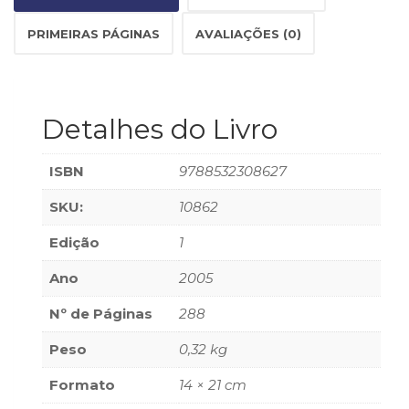
Televisão
(22)
PRIMEIRAS PÁGINAS
AVALIAÇÕES (0)
Temas
africanos
(30)
Terapia
Detalhes do Livro
Ocupacional
(21)
ISBN
9788532308627
Treinamento
e
SKU:
10862
RH
(65)
Edição
1
Turismo
(1)
Ano
2005
Vida
Prática
Nº de Páginas
288
(32)
Peso
0,32 kg
Formato
14 × 21 cm