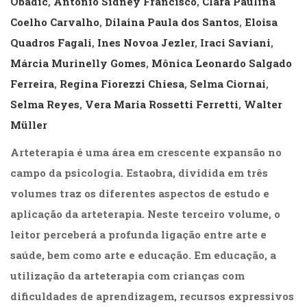
Obadic
,
Antonio Sidney Francisco
,
Clara Paulina
(31)
Coelho Carvalho
,
Dilaina Paula dos Santos
,
Eloisa
Educação
(278)
Quadros Fagali
,
Ines Novoa Jezler
,
Iraci Saviani
,
Educação
Márcia Murinelly Gomes
,
Mônica Leonardo Salgado
Especial
Ferreira
,
Regina Fiorezzi Chiesa
,
Selma Ciornai
,
(39)
Fisioterapia
Selma Reyes
,
Vera Maria Rossetti Ferretti
,
Walter
(47)
Müller
Fonoaudiologia
(54)
Arteterapia é uma área em crescente expansão no
Gestalt-
campo da psicologia. Estaobra, dividida em três
terapia
(93)
volumes traz os diferentes aspectos de estudo e
Jornalismo
aplicação da arteterapia. Neste terceiro volume, o
(57)
leitor perceberá a profunda ligação entre arte e
LGBTQIA+
(66)
saúde, bem como arte e educação. Em educação, a
Literatura
utilização da arteterapia com crianças com
Erótica
(11)
dificuldades de aprendizagem, recursos expressivos