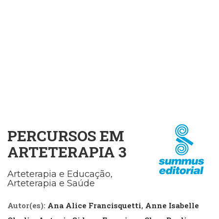
Cinema
(23)
Comportamento
(418)
Comunicação
(232)
Corpo
e
Movimento
(226)
Crescimento
Interior
PERCURSOS EM
(222)
ARTETERAPIA 3
Criatividade
(14)
Culinária,
Arteterapia e Educação,
Alimentação
Arteterapia e Saúde
(14)
Economia,
Autor(es):
Ana Alice Francisquetti
,
Anne Isabelle
Negócios