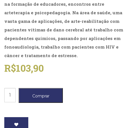
Literatura,
na formação de educadores, encontros entre
Ficção,
arteterapia e psicopedagogia. Na área de saúde, uma
Ensaios
(69)
vasta gama de aplicações, de arte-reabilitação com
Obras
pacientes vítimas de dano cerebral até trabalho com
de
dependentes químicos, passando por aplicações em
referência
(48)
fonoaudiologia, trabalho com pacientes com HIV e
PNL
câncer e tratamento de estresse.
(Programação
Neurolingüística)
R$
103,90
(41)
Psicodrama
(200)
Psicologia,
Percursos
Psicoterapia
Comprar
em
(799)
Publicidade,
Arteterapia
Propaganda
3
e
quantidade
Marketing