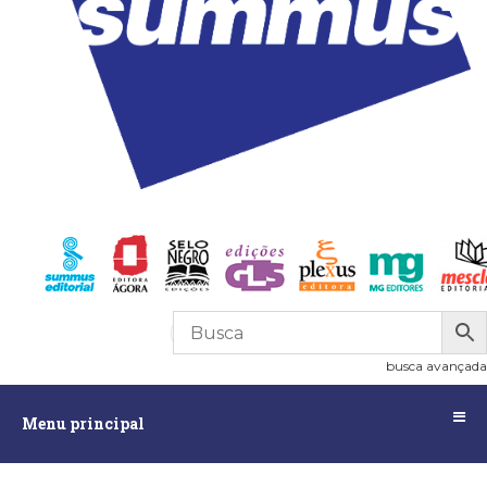
R$
0,00
0
busca avançada
Menu
Menu principal
principal
Assuntos