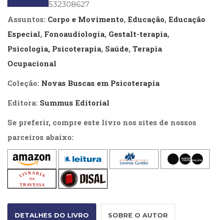
ISBN
: 9788532308627
(33)
Assuntos:
Corpo e Movimento
,
Educação
,
Educação
Puericultura
(23)
Especial
,
Fonoaudiologia
,
Gestalt-terapia
,
Rádio
Psicologia, Psicoterapia
,
Saúde
,
Terapia
(8)
Ocupacional
Relações
Públicas
Coleção:
Novas Buscas em Psicoterapia
e
Comunicação
Editora:
Summus Editorial
Empresarial
(31)
Se preferir, compre este livro nos sites de nossos
Religião,
parceiros abaixo:
Espiritualidade,
Filosofia
(63)
Saúde
(132)
Sem
categoria
(0)
DETALHES DO LIVRO
SOBRE O AUTOR