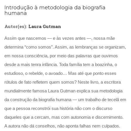
(31)
Introdução à metodologia da biografia
Educação
humana
(278)
Educação
Autor(es):
Laura Gutman
Especial
(39)
Assim que nascemos — e às vezes antes —, nossa mãe
Fisioterapia
determina “como somos”. Assim, as lembranças se organizam,
(47)
Fonoaudiologia
em nossa consciência, por meio das palavras que ouvimos
(54)
desde a mais tenra infância. Toda família tem a boazinha, o
Gestalt-
estudioso, o rebelde, o avoado… Mas até que ponto esses
terapia
(92)
rótulos de fato refletem quem somos? Neste livro, a escritora
Jornalismo
mundialmente famosa Laura Gutman explica sua metodologia
(57)
da construção da biografia humana — um trabalho de tecelã em
LGBTQIA+
(66)
que a pessoa reconstrói sua história não com o discurso
Literatura
daqueles que a cercam, mas com autonomia e discernimento.
Erótica
(11)
A autora não dá conselhos, não aponta falhas nem culpados.