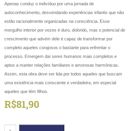
Literatura,
Apenas conduz o indivíduo por uma jornada de
Ficção,
autoconhecimento, desvendando experiências infantis que não
Ensaios
(69)
estão racionalmente organizadas na consciência. Esse
Obras
mergulho interior por vezes é duro, dolorido, mas o potencial de
de
crescimento que advém dele é capaz de transformar por
referência
(47)
completo aqueles corajosos o bastante para enfrentar o
PNL
processo. Emergem daí seres humanos mais completos e
(Programação
aptos a manter relações familiares e amorosas harmônicas.
Neurolingüística)
(41)
Assim, esta obra deve ser lida por todos aqueles que buscam
Psicodrama
uma existência mais consciente e verdadeira, em especial
(200)
Psicologia,
aqueles que têm filhos.
Psicoterapia
R$
81,90
(797)
Publicidade,
Propaganda
e
Poder
Marketing