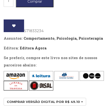
Comprar
(33)
do
Puericultura
discurso
(23)
materno,
Rádio
(8)
O
ISBN
: 9788571833234
Relações
-
Públicas
Assuntos:
Comportamento
,
Psicologia, Psicoterapia
Edição
e
Comunicação
Editora:
Editora Ágora
revista
Empresarial
e
Se preferir, compre este livro nos sites de nossos
(31)
ampliada
Religião,
parceiros abaixo:
Espiritualidade,
quantidade
Filosofia
(63)
Saúde
(132)
Sem
categoria
COMPRAR VERSÃO DIGITAL POR R$ 49.10
(0)