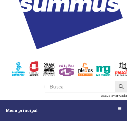
R$
0,00
0
busca avançada
Menu
Menu principal
principal
Assuntos