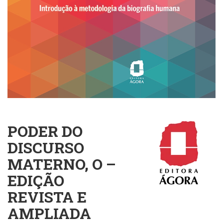
Cinema
(23)
Comportamento
(417)
Comunicação
(232)
Corpo
e
Movimento
(225)
Crescimento
PODER DO
Interior
(222)
DISCURSO
Criatividade
MATERNO, O –
(14)
Culinária,
EDIÇÃO
Alimentação
REVISTA E
(14)
Economia,
AMPLIADA
Negócios