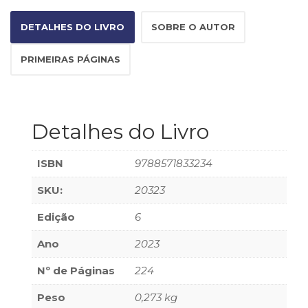
Televisão
(22)
DETALHES DO LIVRO
SOBRE O AUTOR
Temas
africanos
PRIMEIRAS PÁGINAS
(30)
Terapia
Ocupacional
(21)
Detalhes do Livro
Treinamento
e
RH
ISBN
9788571833234
(65)
Turismo
SKU:
20323
(1)
Edição
6
Vida
Prática
Ano
2023
(32)
Nº de Páginas
224
Peso
0,273 kg