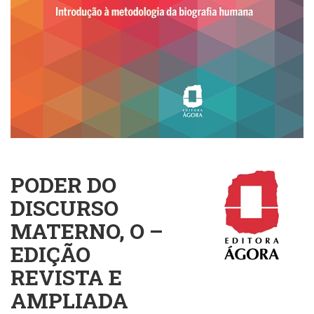
Cinema
(23)
Comportamento
(418)
Comunicação
(232)
Corpo
e
Movimento
(226)
Crescimento
PODER DO
Interior
(222)
DISCURSO
Criatividade
MATERNO, O –
(14)
Culinária,
EDIÇÃO
Alimentação
REVISTA E
(14)
Economia,
AMPLIADA
Negócios