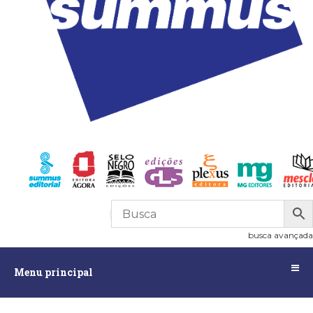
R$
0,00
0
busca avançada
Menu
Menu principal
principal
Assuntos