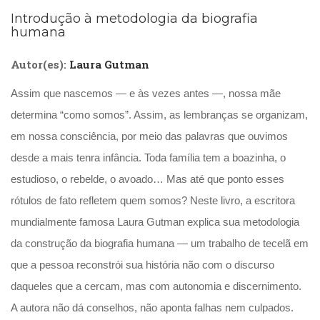
(31)
Introdução à metodologia da biografia
Educação
humana
(278)
Educação
Autor(es):
Laura Gutman
Especial
(39)
Assim que nascemos — e às vezes antes —, nossa mãe
Fisioterapia
determina “como somos”. Assim, as lembranças se organizam,
(47)
Fonoaudiologia
em nossa consciência, por meio das palavras que ouvimos
(54)
desde a mais tenra infância. Toda família tem a boazinha, o
Gestalt-
estudioso, o rebelde, o avoado… Mas até que ponto esses
terapia
(93)
rótulos de fato refletem quem somos? Neste livro, a escritora
Jornalismo
mundialmente famosa Laura Gutman explica sua metodologia
(57)
da construção da biografia humana — um trabalho de tecelã em
LGBTQIA+
(66)
que a pessoa reconstrói sua história não com o discurso
Literatura
daqueles que a cercam, mas com autonomia e discernimento.
Erótica
(11)
A autora não dá conselhos, não aponta falhas nem culpados.