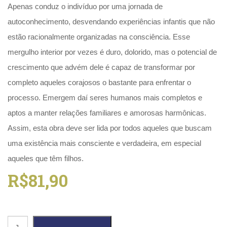
Literatura,
Apenas conduz o indivíduo por uma jornada de
Ficção,
autoconhecimento, desvendando experiências infantis que não
Ensaios
(69)
estão racionalmente organizadas na consciência. Esse
Obras
mergulho interior por vezes é duro, dolorido, mas o potencial de
de
crescimento que advém dele é capaz de transformar por
referência
(48)
completo aqueles corajosos o bastante para enfrentar o
PNL
processo. Emergem daí seres humanos mais completos e
(Programação
aptos a manter relações familiares e amorosas harmônicas.
Neurolingüística)
(41)
Assim, esta obra deve ser lida por todos aqueles que buscam
Psicodrama
uma existência mais consciente e verdadeira, em especial
(200)
Psicologia,
aqueles que têm filhos.
Psicoterapia
R$
81,90
(799)
Publicidade,
Propaganda
e
Poder
Marketing