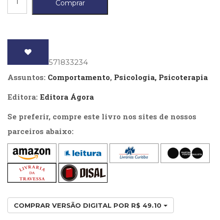
Comprar
(33)
do
Puericultura
discurso
(23)
materno,
Rádio
(8)
O
ISBN
: 9788571833234
Relações
-
Públicas
Assuntos:
Comportamento
,
Psicologia, Psicoterapia
Edição
e
Comunicação
Editora:
Editora Ágora
revista
Empresarial
e
Se preferir, compre este livro nos sites de nossos
(31)
ampliada
Religião,
parceiros abaixo:
Espiritualidade,
quantidade
Filosofia
(63)
Saúde
(132)
Sem
categoria
COMPRAR VERSÃO DIGITAL POR R$ 49.10
(0)