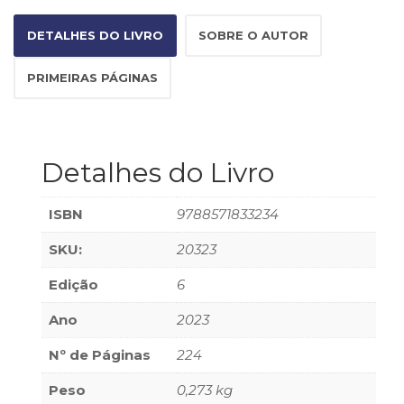
Televisão
(22)
DETALHES DO LIVRO
SOBRE O AUTOR
Temas
africanos
PRIMEIRAS PÁGINAS
(30)
Terapia
Ocupacional
(21)
Detalhes do Livro
Treinamento
e
RH
ISBN
9788571833234
(65)
Turismo
SKU:
20323
(1)
Edição
6
Vida
Prática
Ano
2023
(32)
Nº de Páginas
224
Peso
0,273 kg