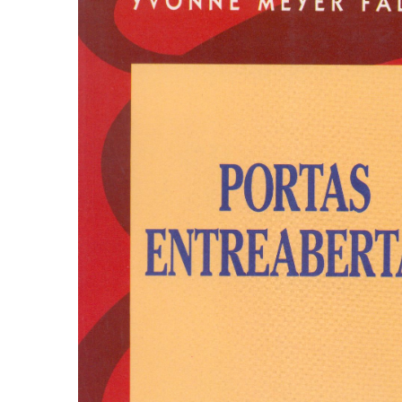
Autoajuda (95)
Cinema (23)
Corpo e Movimento (226)
Culinária, Alimentação (14)
Educação Especial (39)
Gestalt-terapia (93)
Literatura Erótica (11)
PNL (Programação Neurolingüística) (41)
Publicidade, Propaganda e Marketing (33)
Relações Públicas e Comunicação Empresar
(31)
Sem categoria (0)
Terapia Ocupacional (21)
Vida Prática (32)