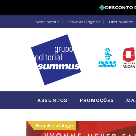
DESCONTO DE 
Nossa história
Envio de Originais
Distribuidores
ASSUNTOS
PROMOÇÕES
MA
Fora de catálogo
Administração, RH (77)