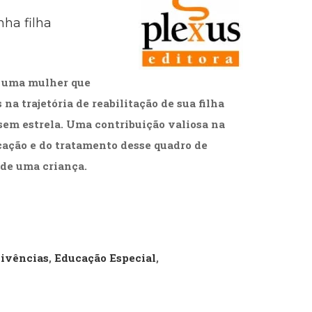
cias Sociais (102)
ha filha
unicação (232)
tividade (14)
cação (278)
oaudiologia (54)
 uma mulher que
TQIA+ (66)
s de referência (48)
na trajetória de reabilitação de sua filha
ologia, Psicoterapia (799)
sem estrela. Uma contribuição valiosa na
o (8)
ação e do tratamento desse quadro de
e (132)
de uma criança.
s africanos (30)
smo (1)
Vivências
,
Educação Especial
,