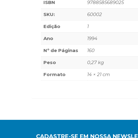
ISBN
9788585689025
SKU:
60002
Edição
1
Ano
1994
Nº de Páginas
160
Peso
0,27 kg
Formato
14 × 21 cm
CADASTRE-SE EM NOSSA NEWSL