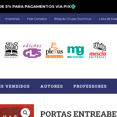
5% PARA PAGAMENTOS VIA PIX
Imprensa
Fale Conosco
Blog do Grupo Summus
Lista de Des
IS VENDIDOS
AUTORES
PROFESSORES
PORTAS ENTREABE
Astrologia (27)
Atua