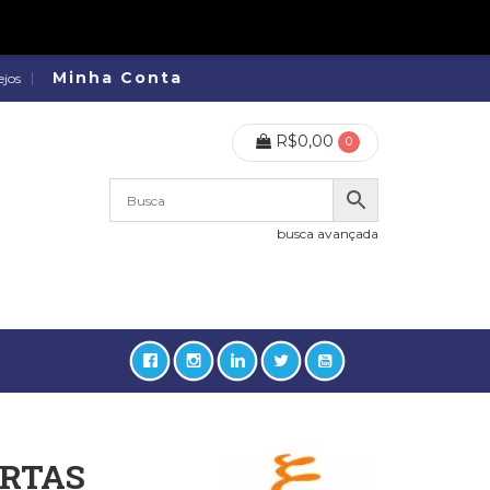
Minha Conta
ejos
R$
0,00
0
busca avançada
RTAS
lidades, Política, Direitos Humanos (133)