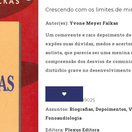
Biografias, Depoimentos, Vivências (104)
Ciên
Crescendo com os limites de min
Comportamento (418)
Com
Crescimento Interior (222)
Cria
Autor(es):
Yvone Meyer Falkas
Economia, Negócios (31)
Edu
Fisioterapia (47)
Fon
Um comovente e raro depoimento de
Jornalismo (57)
LGB
Literatura, Ficção, Ensaios (69)
Obra
expões suas dúvidas, medos e acertos 
Psicodrama (200)
Psic
autista, que parecia ser uma menina 
Puericultura (23)
Rádi
compreensão dos desvios de comunic
ial
Religião, Espiritualidade, Filosofia (63)
Saúd
distúrbio grave no desenvolvimento 
Televisão (22)
Tema
Treinamento e RH (65)
Turi
ISBN
: 9788585689025
Assuntos:
Biografias, Depoimentos, 
Fonoaudiologia
Editora:
Plexus Editora