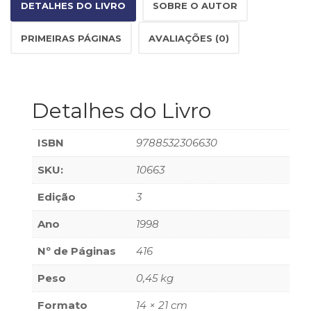
DETALHES DO LIVRO
SOBRE O AUTOR
(33)
Puericultura
PRIMEIRAS PÁGINAS
AVALIAÇÕES (0)
(23)
Rádio
(8)
Relações
Detalhes do Livro
Públicas
e
Comunicação
ISBN
9788532306630
Empresarial
(31)
SKU:
10663
Religião,
Espiritualidade,
Edição
3
Filosofia
Ano
1998
(63)
Saúde
Nº de Páginas
416
(132)
Sem
Peso
0,45 kg
categoria
(0)
Formato
14 × 21 cm