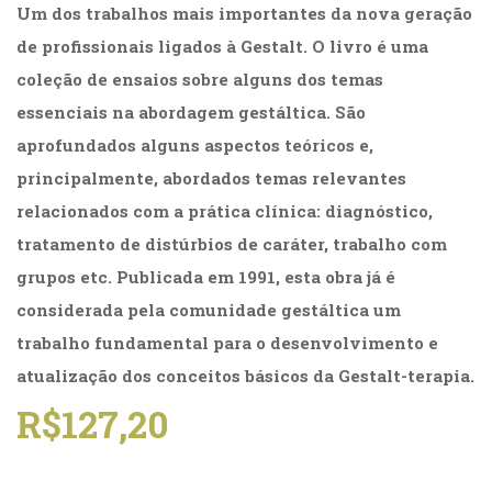
Um dos trabalhos mais importantes da nova geração
(31)
Educação
de profissionais ligados à Gestalt. O livro é uma
(278)
coleção de ensaios sobre alguns dos temas
Educação
Especial
essenciais na abordagem gestáltica. São
(39)
aprofundados alguns aspectos teóricos e,
Fisioterapia
principalmente, abordados temas relevantes
(47)
Fonoaudiologia
relacionados com a prática clínica: diagnóstico,
(54)
tratamento de distúrbios de caráter, trabalho com
Gestalt-
grupos etc. Publicada em 1991, esta obra já é
terapia
(93)
considerada pela comunidade gestáltica um
Jornalismo
trabalho fundamental para o desenvolvimento e
(57)
atualização dos conceitos básicos da Gestalt-terapia.
LGBTQIA+
(66)
R$
127,20
Literatura
Erótica
(11)