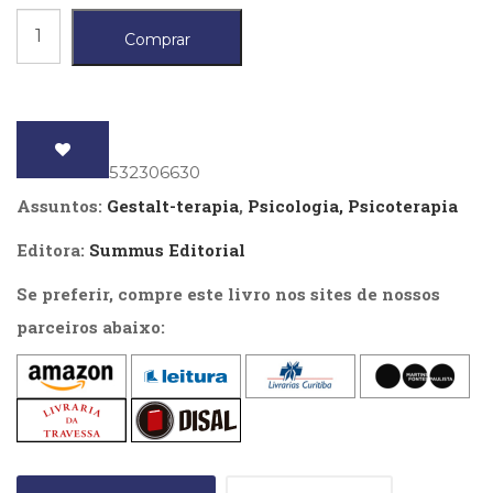
Literatura,
Processo,
Ficção,
Comprar
Ensaios
Diálogo
(69)
e
Obras
Awareness
de
referência
quantidade
ISBN
: 9788532306630
(48)
PNL
Assuntos:
Gestalt-terapia
,
Psicologia, Psicoterapia
(Programação
Neurolingüística)
Editora:
Summus Editorial
(41)
Se preferir, compre este livro nos sites de nossos
Psicodrama
(200)
parceiros abaixo:
Psicologia,
Psicoterapia
(799)
Publicidade,
Propaganda
e
Marketing