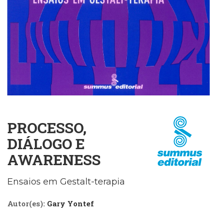
Cinema
(23)
Comportamento
(418)
Comunicação
(232)
Corpo
e
Movimento
(226)
Crescimento
PROCESSO,
Interior
(222)
DIÁLOGO E
Criatividade
AWARENESS
(14)
Culinária,
Alimentação
Ensaios em Gestalt-terapia
(14)
Economia,
Autor(es):
Gary Yontef
Negócios