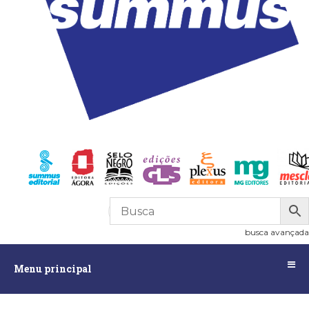
R$
0,00
0
busca avançada
Menu
Menu principal
principal
Assuntos