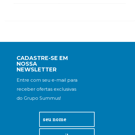
Televisão
(22)
Temas
africanos
(30)
Terapia
Ocupacional
(21)
Treinamento
CADASTRE-SE EM
e
NOSSA
NEWSLETTER
RH
(65)
Entre com seu e-mail para
Turismo
receber ofertas exclusivas
(1)
Vida
do Grupo Summus!
Prática
(32)