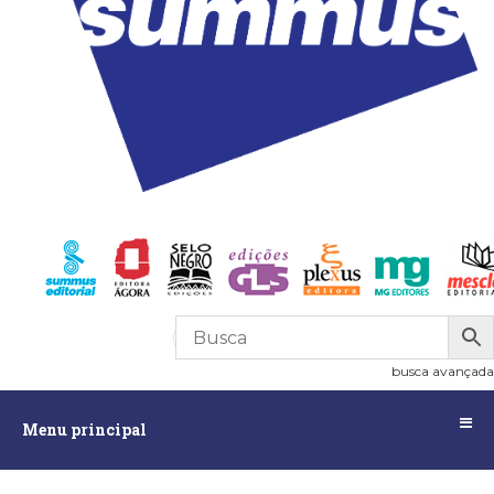
R$
0,00
0
busca avançada
Menu
Menu principal
principal
Assuntos