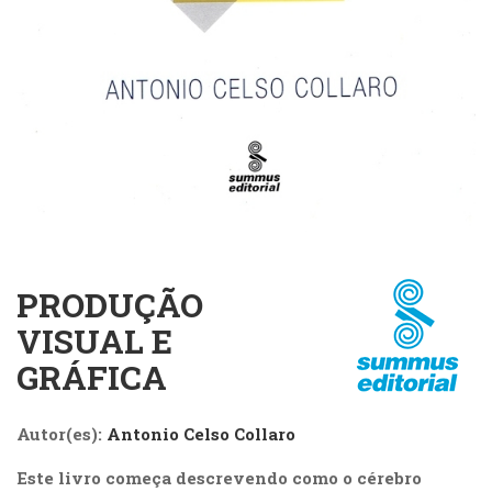
Cinema
(23)
Comportamento
(417)
Comunicação
(232)
Corpo
e
Movimento
(225)
Crescimento
Interior
PRODUÇÃO
(222)
VISUAL E
Criatividade
(14)
GRÁFICA
Culinária,
Alimentação
Autor(es):
Antonio Celso Collaro
(14)
Economia,
Este livro começa descrevendo como o cérebro
Negócios