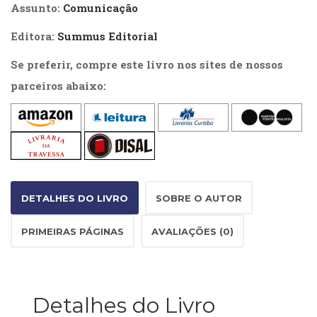
Literatura,
Assunto:
Comunicação
Ficção,
Ensaios
Editora:
Summus Editorial
(69)
Se preferir, compre este livro nos sites de nossos
Obras
de
parceiros abaixo:
referência
(47)
PNL
(Programação
Neurolingüística)
(41)
Psicodrama
DETALHES DO LIVRO
SOBRE O AUTOR
(200)
Psicologia,
PRIMEIRAS PÁGINAS
AVALIAÇÕES (0)
Psicoterapia
(798)
Publicidade,
Propaganda
Detalhes do Livro
e
Marketing