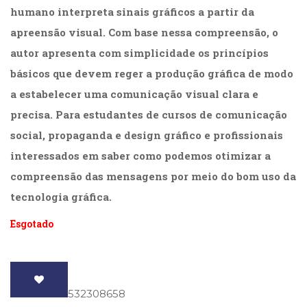
(31)
humano interpreta sinais gráficos a partir da
Educação
apreensão visual. Com base nessa compreensão, o
(278)
autor apresenta com simplicidade os princípios
Educação
Especial
básicos que devem reger a produção gráfica de modo
(39)
a estabelecer uma comunicação visual clara e
Fisioterapia
precisa. Para estudantes de cursos de comunicação
(47)
Fonoaudiologia
social, propaganda e design gráfico e profissionais
(54)
interessados em saber como podemos otimizar a
Gestalt-
terapia
compreensão das mensagens por meio do bom uso da
(93)
tecnologia gráfica.
Jornalismo
(57)
Esgotado
LGBTQIA+
(66)
Literatura
Erótica
ISBN
: 9788532308658
(11)