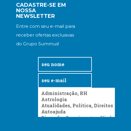
Televisão
CADASTRE-SE EM
(22)
NOSSA
NEWSLETTER
Temas
africanos
Entre com seu e-mail para
(30)
receber ofertas exclusivas
Terapia
Ocupacional
do Grupo Summus!
(21)
Treinamento
e
RH
(65)
Turismo
(1)
Vida
Prática
(32)