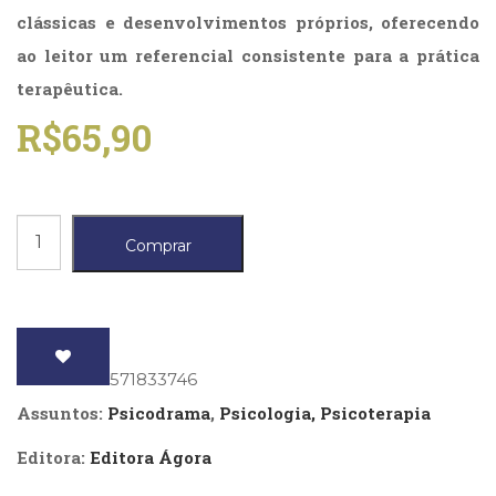
Literatura,
clássicas e desenvolvimentos próprios, oferecendo
Ficção,
ao leitor um referencial consistente para a prática
Ensaios
(69)
terapêutica.
Obras
R$
65,90
de
referência
(48)
PNL
(Programação
Realidade
Comprar
Neurolingüística)
suplementar
(41)
na
Psicodrama
(200)
psicoterapia
Psicologia,
do
Psicoterapia
ISBN
: 9788571833746
trauma
(799)
Assuntos:
Psicodrama
,
Psicologia, Psicoterapia
Publicidade,
quantidade
Propaganda
Editora:
Editora Ágora
e
Marketing