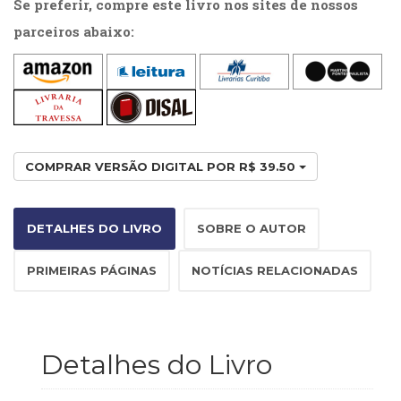
Se preferir, compre este livro nos sites de nossos
(33)
parceiros abaixo:
Puericultura
(23)
Rádio
(8)
Relações
Públicas
e
COMPRAR VERSÃO DIGITAL POR R$ 39.50
Comunicação
Empresarial
(31)
DETALHES DO LIVRO
SOBRE O AUTOR
Religião,
Espiritualidade,
PRIMEIRAS PÁGINAS
NOTÍCIAS RELACIONADAS
Filosofia
(63)
Saúde
(132)
Sem
Detalhes do Livro
categoria
(0)