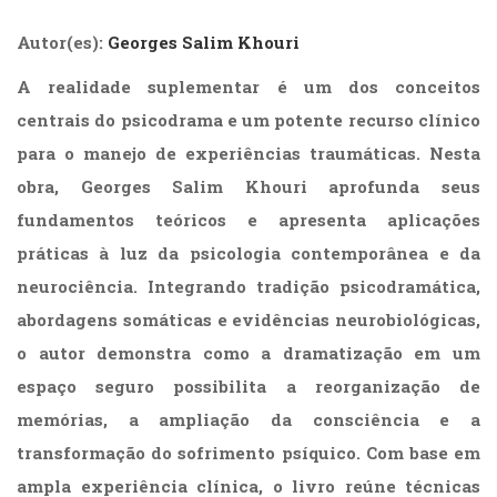
(31)
Educação
Autor(es):
Georges Salim Khouri
(278)
A realidade suplementar é um dos conceitos
Educação
Especial
centrais do psicodrama e um potente recurso clínico
(39)
para o manejo de experiências traumáticas. Nesta
Fisioterapia
obra, Georges Salim Khouri aprofunda seus
(47)
Fonoaudiologia
fundamentos teóricos e apresenta aplicações
(54)
práticas à luz da psicologia contemporânea e da
Gestalt-
terapia
neurociência. Integrando tradição psicodramática,
(93)
abordagens somáticas e evidências neurobiológicas,
Jornalismo
o autor demonstra como a dramatização em um
(57)
LGBTQIA+
espaço seguro possibilita a reorganização de
(66)
memórias, a ampliação da consciência e a
Literatura
transformação do sofrimento psíquico. Com base em
Erótica
(11)
ampla experiência clínica, o livro reúne técnicas