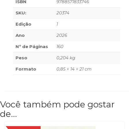
ISBN
9788571833746
Televisão
(22)
SKU:
20374
Temas
africanos
Edição
1
(30)
Terapia
Ano
2026
Ocupacional
Nº de Páginas
160
(21)
Treinamento
Peso
0,204 kg
e
RH
Formato
0,85 × 14 × 21 cm
(65)
Turismo
(1)
Vida
Prática
Você também pode gostar
(32)
de…