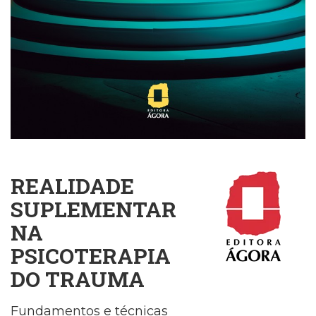
Cinema
(23)
Comportamento
(418)
Comunicação
(232)
Corpo
e
Movimento
(226)
Crescimento
REALIDADE
Interior
(222)
SUPLEMENTAR
Criatividade
NA
(14)
Culinária,
PSICOTERAPIA
Alimentação
DO TRAUMA
(14)
Economia,
Fundamentos e técnicas
Negócios