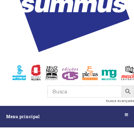
R$
0,00
0
busca avançada
Menu
Menu principal
principal
Assuntos