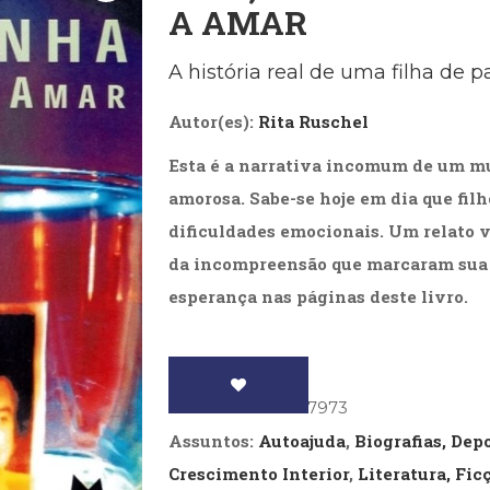
A AMAR
Biografias, Depoimentos, Vivências (104)
Ciên
Comportamento (418)
Com
Crescimento Interior (222)
Cria
A história real de uma filha de pa
Economia, Negócios (31)
Edu
Fisioterapia (47)
Fon
Autor(es):
Rita Ruschel
Jornalismo (57)
LGB
Literatura, Ficção, Ensaios (69)
Obra
Esta é a narrativa incomum de um m
Psicodrama (200)
Psic
amorosa. Sabe-se hoje em dia que fil
Puericultura (23)
Rádi
dificuldades emocionais. Um relato v
ial
Religião, Espiritualidade, Filosofia (63)
Saúd
da incompreensão que marcaram sua 
Televisão (22)
Tema
esperança nas páginas deste livro.
Treinamento e RH (65)
Turi
ISBN
: 9788571837973
Assuntos:
Autoajuda
,
Biografias, De
Crescimento Interior
,
Literatura, Fic