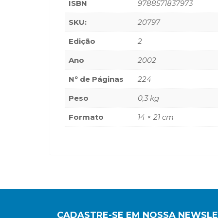
ISBN
9788571837973
SKU:
20797
Edição
2
Ano
2002
Nº de Páginas
224
Peso
0,3 kg
Formato
14 × 21 cm
CADASTRE-SE EM NOSSA NEWSL