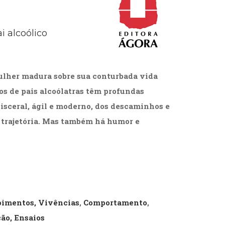
cias Sociais (102)
unicação (232)
tividade (14)
i alcoólico
cação (278)
oaudiologia (54)
TQIA+ (66)
s de referência (48)
ulher madura sobre sua conturbada vida
ologia, Psicoterapia (799)
hos de pais alcoólatras têm profundas
o (8)
isceral, ágil e moderno, dos descaminhos e
e (132)
trajetória. Mas também há humor e
s africanos (30)
smo (1)
poimentos, Vivências
,
Comportamento
,
ção, Ensaios