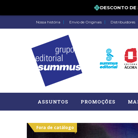
DESCONTO DE 5%
Nossa história
Envio de Originais
Distribuidores
ASSUNTOS
PROMOÇÕES
MA
Fora de catálogo
Administração, RH (77)