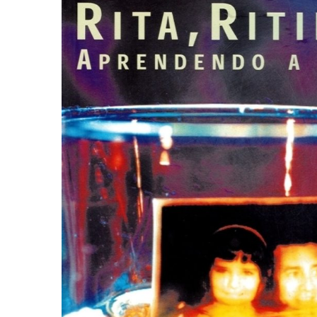
Autoajuda (95)
Cinema (23)
Corpo e Movimento (226)
Culinária, Alimentação (14)
Educação Especial (39)
Gestalt-terapia (93)
Literatura Erótica (11)
PNL (Programação Neurolingüística) (41)
Publicidade, Propaganda e Marketing (33)
Relações Públicas e Comunicação Empresar
(31)
Sem categoria (0)
Terapia Ocupacional (21)
Vida Prática (32)