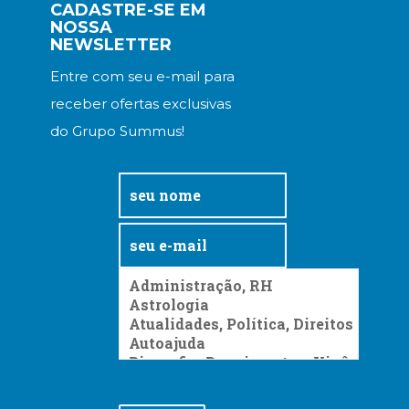
CADASTRE-SE EM
Televisão
NOSSA
(22)
NEWSLETTER
Temas
africanos
Entre com seu e-mail para
(30)
receber ofertas exclusivas
Terapia
do Grupo Summus!
Ocupacional
(21)
Treinamento
e
RH
(65)
Turismo
(1)
Vida
Prática
(32)