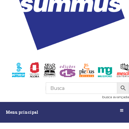
R$
0,00
0
busca avançada
Menu
Menu principal
principal
Assuntos