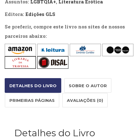
Assuntos:
LGBTQIA+
,
Literatura Erótica
Literatura,
Ficção,
Editora:
Edições GLS
Ensaios
(69)
Se preferir, compre este livro nos sites de nossos
Obras
parceiros abaixo:
de
referência
(48)
PNL
(Programação
Neurolingüística)
(41)
Psicodrama
DETALHES DO LIVRO
SOBRE O AUTOR
(200)
Psicologia,
PRIMEIRAS PÁGINAS
AVALIAÇÕES (0)
Psicoterapia
(799)
Publicidade,
Propaganda
Detalhes do Livro
e
Marketing