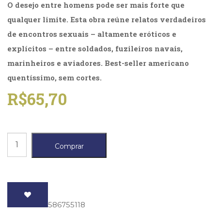
O desejo entre homens pode ser mais forte que
(31)
Educação
qualquer limite. Esta obra reúne relatos verdadeiros
(278)
de encontros sexuais – altamente eróticos e
Educação
explícitos – entre soldados, fuzileiros navais,
Especial
(39)
marinheiros e aviadores. Best-seller americano
Fisioterapia
quentíssimo, sem cortes.
(47)
Fonoaudiologia
R$
65,70
(54)
Gestalt-
terapia
(93)
Tirando
Jornalismo
Comprar
a
(57)
LGBTQIA+
Farda
(66)
quantidade
Literatura
Erótica
ISBN
: 9788586755118
(11)