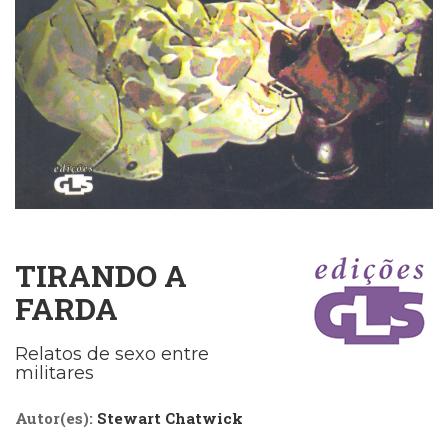
Cinema
(23)
Comportamento
(418)
Comunicação
(232)
Corpo
e
Movimento
(226)
Crescimento
Interior
TIRANDO A
(222)
FARDA
Criatividade
(14)
Culinária,
Relatos de sexo entre
militares
Alimentação
(14)
Economia,
Autor(es):
Stewart Chatwick
Negócios