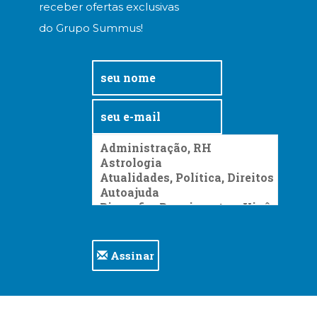
receber ofertas exclusivas
Televisão
(22)
do Grupo Summus!
Temas
africanos
(30)
Terapia
Ocupacional
(21)
Treinamento
e
RH
(65)
Turismo
(1)
Vida
Prática
Assinar
(32)