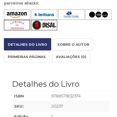
Literatura,
parceiros abaixo:
Ficção,
Ensaios
(69)
Obras
de
referência
(47)
DETALHES DO LIVRO
SOBRE O AUTOR
PNL
(Programação
PRIMEIRAS PÁGINAS
AVALIAÇÕES (0)
Neurolingüística)
(41)
Psicodrama
(200)
Detalhes do Livro
Psicologia,
Psicoterapia
(797)
ISBN
9788571832374
Publicidade,
Propaganda
SKU:
20237
e
Edição
1
Marketing