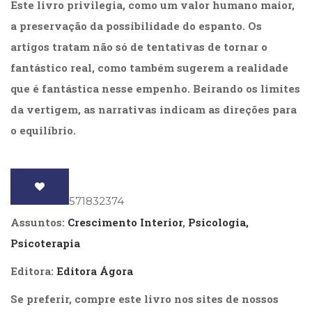
Este livro privilegia, como um valor humano maior,
(31)
Educação
a preservação da possibilidade do espanto. Os
(278)
artigos tratam não só de tentativas de tornar o
Educação
fantástico real, como também sugerem a realidade
Especial
(39)
que é fantástica nesse empenho. Beirando os limites
Fisioterapia
da vertigem, as narrativas indicam as direções para
(47)
o equilíbrio.
Fonoaudiologia
(54)
Gestalt-
terapia
(92)
ISBN
: 9788571832374
Jornalismo
Assuntos:
Crescimento Interior
,
Psicologia,
(57)
LGBTQIA+
Psicoterapia
(66)
Literatura
Editora:
Editora Ágora
Erótica
Se preferir, compre este livro nos sites de nossos
(11)