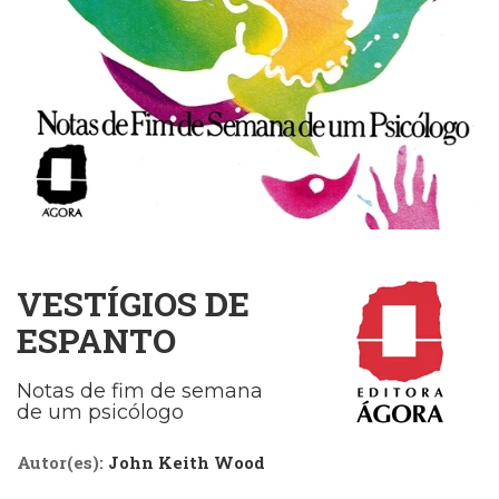
Cinema
(23)
Comportamento
(417)
Comunicação
(232)
Corpo
e
Movimento
(225)
Crescimento
VESTÍGIOS DE
Interior
(222)
ESPANTO
Criatividade
(14)
Notas de fim de semana
Culinária,
de um psicólogo
Alimentação
(14)
Autor(es):
John Keith Wood
Economia,
Negócios