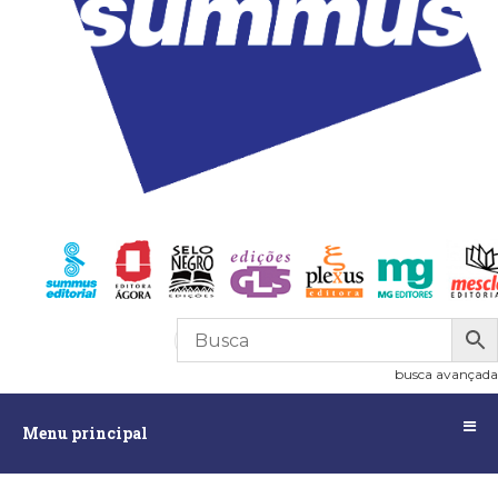
R$
0,00
0
busca avançada
Menu
Menu principal
principal
Assuntos