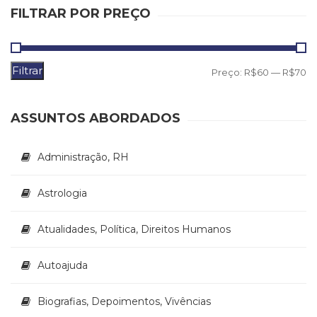
(31)
FILTRAR POR PREÇO
Educação
(278)
Educação
Filtrar
Especial
P
P
Preço:
R$60
—
R$70
(39)
m
m
Fisioterapia
ASSUNTOS ABORDADOS
(47)
Fonoaudiologia
(54)
Administração, RH
Gestalt-
terapia
Astrologia
(93)
Jornalismo
(57)
Atualidades, Política, Direitos Humanos
LGBTQIA+
(66)
Autoajuda
Literatura
Erótica
Biografias, Depoimentos, Vivências
(11)