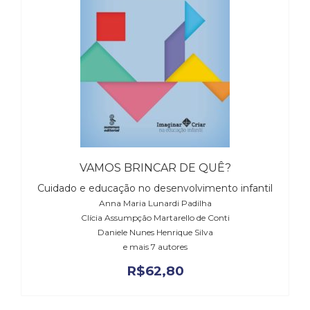
Cinema
(23)
Comportamento
(418)
Comunicação
(232)
Corpo
e
Movimento
(226)
Crescimento
VAMOS BRINCAR DE QUÊ?
Interior
Cuidado e educação no desenvolvimento infantil
(222)
Anna Maria Lunardi Padilha
Criatividade
Clícia Assumpção Martarello de Conti
(14)
Daniele Nunes Henrique Silva
Culinária,
e mais 7 autores
Alimentação
R$
62,80
(14)
Economia,
Negócios