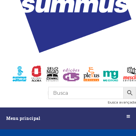
R$
0,00
0
busca avançada
Menu
Menu principal
principal
Assuntos