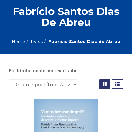
ASSUNTOS
Fabrício Santos Dias
Administração,
De Abreu
PROMOÇÕES
RH
(77)
Astrologia
MAIS
(27)
Fabrício Santos Dias de Abreu
Home
Livros
Atualidades,
Política,
VENDIDOS
Direitos
Humanos
Exibindo um único resultado
AUTORES
(133)
Autoajuda
(95)
PROFESSORES
Biografias,
Depoimentos,
Vivências
(104)
Ciências
Sociais
(102)