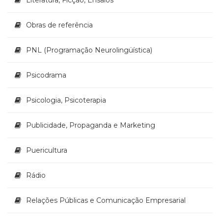
Televisão
(22)
Obras de referência
Temas
africanos
(30)
PNL (Programação Neurolingüística)
Terapia
Ocupacional
Psicodrama
(21)
Treinamento
Psicologia, Psicoterapia
e
RH
(65)
Publicidade, Propaganda e Marketing
Turismo
(1)
Puericultura
Vida
Prática
Rádio
(32)
Relações Públicas e Comunicação Empresarial