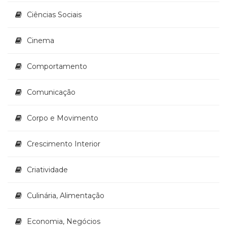
Literatura,
Ficção,
Ciências Sociais
Ensaios
(69)
Cinema
Obras
de
Comportamento
referência
(48)
PNL
Comunicação
(Programação
Neurolingüística)
Corpo e Movimento
(41)
Psicodrama
Crescimento Interior
(200)
Psicologia,
Criatividade
Psicoterapia
(799)
Publicidade,
Culinária, Alimentação
Propaganda
e
Economia, Negócios
Marketing