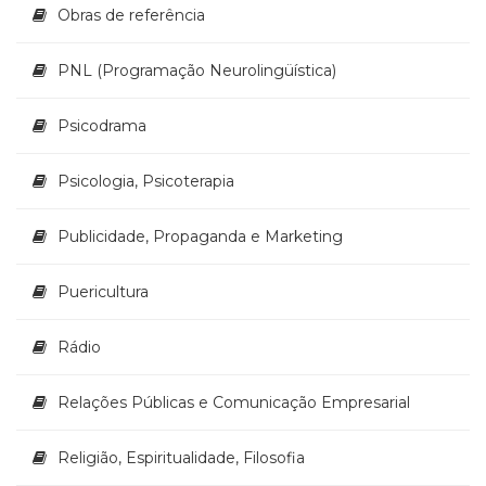
Televisão
Obras de referência
(22)
Temas
PNL (Programação Neurolingüística)
africanos
(30)
Psicodrama
Terapia
Ocupacional
(21)
Psicologia, Psicoterapia
Treinamento
e
Publicidade, Propaganda e Marketing
RH
(65)
Puericultura
Turismo
(1)
Vida
Rádio
Prática
(32)
Relações Públicas e Comunicação Empresarial
Religião, Espiritualidade, Filosofia