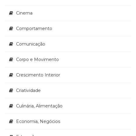
Literatura,
Ficção,
Cinema
Ensaios
(69)
Obras
Comportamento
de
referência
Comunicação
(48)
PNL
Corpo e Movimento
(Programação
Neurolingüística)
Crescimento Interior
(41)
Psicodrama
(200)
Criatividade
Psicologia,
Psicoterapia
Culinária, Alimentação
(799)
Publicidade,
Economia, Negócios
Propaganda
e
Marketing