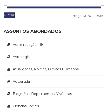
(31)
Educação
(278)
Filtrar
P
P
Preço:
R$70
—
R$80
Educação
m
m
Especial
(39)
ASSUNTOS ABORDADOS
Fisioterapia
(47)
Administração, RH
Fonoaudiologia
(54)
Gestalt-
Astrologia
terapia
(93)
Atualidades, Política, Direitos Humanos
Jornalismo
(57)
Autoajuda
LGBTQIA+
(66)
Literatura
Biografias, Depoimentos, Vivências
Erótica
(11)
Ciências Sociais