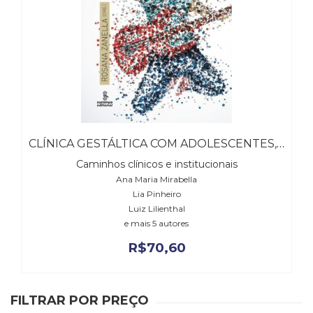
Cinema
(23)
Comportamento
(418)
Comunicação
(232)
Corpo
e
Movimento
CLÍNICA GESTÁLTICA COM ADOLESCENTES, A
(226)
Caminhos clínicos e institucionais
Crescimento
Ana Maria Mirabella
Interior
Lia Pinheiro
(222)
Luiz Lilienthal
Criatividade
e mais 5 autores
(14)
Culinária,
R$
70,60
Alimentação
(14)
Economia,
FILTRAR POR PREÇO
Negócios