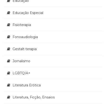
Educação
(33)
Puericultura
Educação Especial
(23)
Rádio
Fisioterapia
(8)
Relações
Públicas
Fonoaudiologia
e
Comunicação
Gestalt-terapia
Empresarial
(31)
Jornalismo
Religião,
Espiritualidade,
Filosofia
LGBTQIA+
(63)
Saúde
Literatura Erótica
(132)
Sem
Literatura, Ficção, Ensaios
categoria
(0)