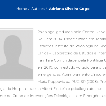
Biografias, Depoimentos, Vivências (104)
Ciên
Comportamento (417)
Com
Adriana Silveira Cogo
Home
Autores
Crescimento Interior (222)
Cria
Economia, Negócios (31)
Edu
Fisioterapia (47)
Fon
Jornalismo (57)
LGB
Psicóloga, graduada pelo Centro Univers
Literatura, Ficção, Ensaios (69)
Obra
(RS), em 2004. Especializada em Teoria
Psicodrama (200)
Psic
Puericultura (23)
Rádi
Estações Instituto de Psicologia de S
ial
Religião, Espiritualidade, Filosofia (63)
Saúd
Clínica – Laboratório de Estudos e Int
Família e Comunidade, pela Pontifícia
Televisão (22)
Tema
Treinamento e RH (65)
Turi
em 2010, com estudo voltado para o tra
emergências. Aprimoramento clínico em
Maria Poppovic da PUC‑SP (2008). Pro
ia do Hospital Israelita Albert Einstein e psicóloga atuante no
ante do Grupo de Intervenções Psicológicas em Emergências 