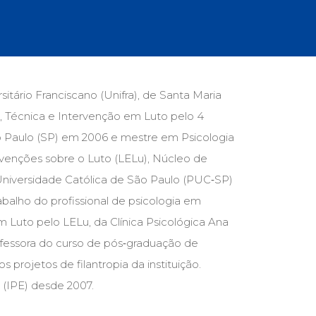
cias Sociais (102)
unicação (232)
tividade (14)
cação (278)
oaudiologia (54)
TQIA+ (66)
itário Franciscano (Unifra), de Santa Maria
s de referência (47)
, Técnica e Intervenção em Luto pelo 4
ologia, Psicoterapia (797)
o (8)
ão Paulo (SP) em 2006 e mestre em Psicologia
e (132)
ervenções sobre o Luto (LELu), Núcleo de
 Universidade Católica de São Paulo (PUC‑SP)
s africanos (30)
smo (1)
balho do profissional de psicologia em
 Luto pelo LELu, da Clínica Psicológica Ana
fessora do curso de pós‑graduação de
s projetos de filantropia da instituição.
(IPE) desde 2007.