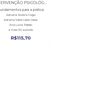
INTERVENÇÃO PSICOLÓGICA EM EMERGÊNCIAS, A
undamentos para a prática
Adriana Silveira Cogo
Adriana Vilela Leite César
Ana Lucia Toledo
e mais 30 autores
R$
115,70