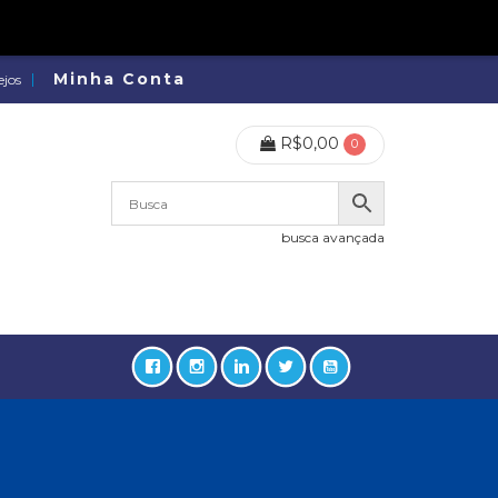
Minha Conta
ejos
R$
0,00
0
busca avançada
lidades, Política, Direitos Humanos (133)