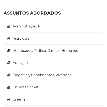
(33)
m
m
Puericultura
ASSUNTOS ABORDADOS
(23)
Rádio
(8)
Administração, RH
Relações
Públicas
Astrologia
e
Comunicação
Atualidades, Política, Direitos Humanos
Empresarial
(31)
Religião,
Autoajuda
Espiritualidade,
Filosofia
Biografias, Depoimentos, Vivências
(63)
Saúde
Ciências Sociais
(132)
Sem
categoria
Cinema
(0)