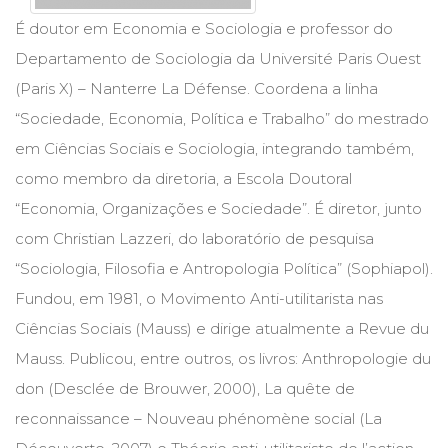
Cinema
É doutor em Economia e Sociologia e professor do
(23)
Departamento de Sociologia da Université Paris Ouest
Comportamento
(418)
(Paris X) – Nanterre La Défense. Coordena a linha
Comunicação
“Sociedade, Economia, Política e Trabalho” do mestrado
(232)
em Ciências Sociais e Sociologia, integrando também,
Corpo
e
como membro da diretoria, a Escola Doutoral
Movimento
“Economia, Organizações e Sociedade”. É diretor, junto
(226)
com Christian Lazzeri, do laboratório de pesquisa
Crescimento
Interior
“Sociologia, Filosofia e Antropologia Política” (Sophiapol).
(222)
Fundou, em 1981, o Movimento Anti-utilitarista nas
Criatividade
Ciências Sociais (Mauss) e dirige atualmente a Revue du
(14)
Culinária,
Mauss. Publicou, entre outros, os livros: Anthropologie du
Alimentação
don (Desclée de Brouwer, 2000), La quête de
(14)
Economia,
reconnaissance – Nouveau phénomène social (La
Negócios