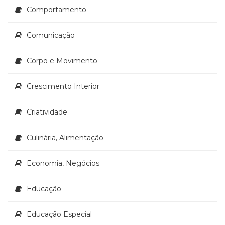
Televisão
Comportamento
(22)
Temas
Comunicação
africanos
(30)
Corpo e Movimento
Terapia
Ocupacional
(21)
Crescimento Interior
Treinamento
e
Criatividade
RH
(65)
Culinária, Alimentação
Turismo
(1)
Vida
Economia, Negócios
Prática
(32)
Educação
Educação Especial