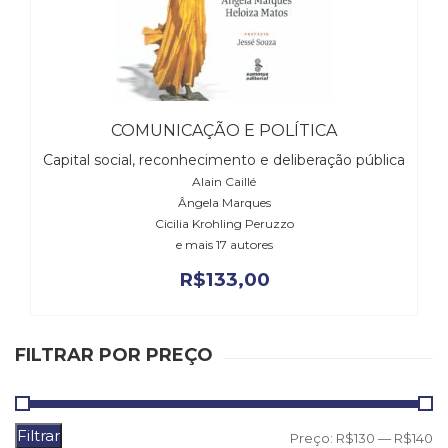
Literatura,
Ficção,
Ensaios
(69)
Obras
de
COMUNICAÇÃO E POLÍTICA
referência
(48)
Capital social, reconhecimento e deliberação pública
PNL
Alain Caillé
(Programação
Ângela Marques
Neurolingüística)
Cicilia Krohling Peruzzo
e mais 17 autores
(41)
Psicodrama
R$
133,00
(200)
Psicologia,
Psicoterapia
FILTRAR POR PREÇO
(799)
Publicidade,
Propaganda
e
Filtrar
P
P
Preço:
R$130
—
R$140
Marketing