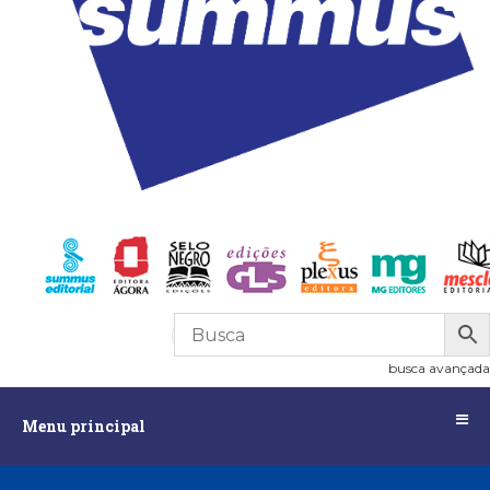
R$
0,00
0
busca avançada
Menu
Menu principal
principal
Assuntos