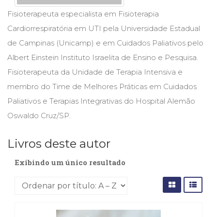
Cinema
Fisioterapeuta especialista em Fisioterapia
(23)
Cardiorrespiratória em UTI pela Universidade Estadual
Comportamento
(418)
de Campinas (Unicamp) e em Cuidados Paliativos pelo
Comunicação
Albert Einstein Instituto Israelita de Ensino e Pesquisa.
(232)
Fisioterapeuta da Unidade de Terapia Intensiva e
Corpo
e
membro do Time de Melhores Práticas em Cuidados
Movimento
Paliativos e Terapias Integrativas do Hospital Alemão
(226)
Oswaldo Cruz/SP.
Crescimento
Interior
(222)
Livros deste autor
Criatividade
(14)
Exibindo um único resultado
Culinária,
Alimentação
(14)
Economia,
Negócios