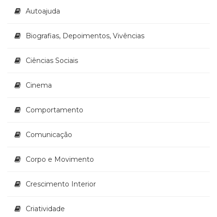
(33)
Autoajuda
Puericultura
(23)
Biografias, Depoimentos, Vivências
Rádio
(8)
Ciências Sociais
Relações
Públicas
e
Cinema
Comunicação
Empresarial
Comportamento
(31)
Religião,
Comunicação
Espiritualidade,
Filosofia
(63)
Corpo e Movimento
Saúde
(132)
Crescimento Interior
Sem
categoria
Criatividade
(0)