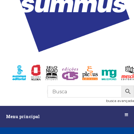
R$
0,00
0
busca avançada
Menu
Menu principal
principal
Assuntos