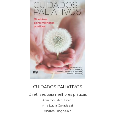
(31)
Educação
(278)
Educação
Especial
(39)
Fisioterapia
(47)
Fonoaudiologia
(54)
Gestalt-
terapia
(93)
Jornalismo
(57)
CUIDADOS PALIATIVOS
LGBTQIA+
(66)
Diretrizes para melhores práticas
Literatura
Amilton Silva Junior
Erótica
Ana Lucia Coradazzi
(11)
Andrea Diogo Sala