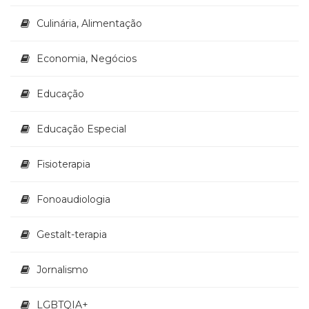
Televisão
(22)
Culinária, Alimentação
Temas
africanos
Economia, Negócios
(30)
Terapia
Educação
Ocupacional
(21)
Educação Especial
Treinamento
e
RH
Fisioterapia
(65)
Turismo
Fonoaudiologia
(1)
Vida
Gestalt-terapia
Prática
(32)
Jornalismo
LGBTQIA+