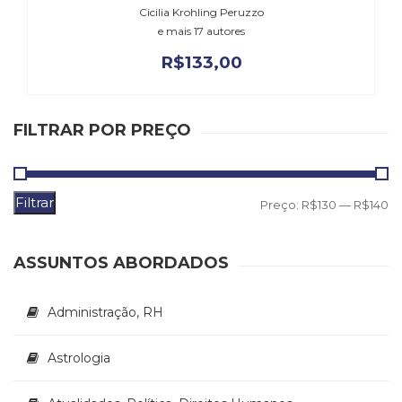
Literatura,
Cicilia Krohling Peruzzo
Ficção,
e mais 17 autores
Ensaios
R$
133,00
(69)
Obras
de
referência
FILTRAR POR PREÇO
(48)
PNL
(Programação
Filtrar
Neurolingüística)
P
P
Preço:
R$130
—
R$140
(41)
m
m
Psicodrama
ASSUNTOS ABORDADOS
(200)
Psicologia,
Psicoterapia
Administração, RH
(799)
Publicidade,
Astrologia
Propaganda
e
Marketing