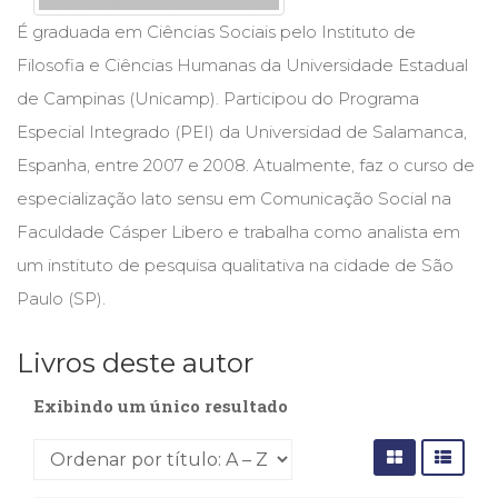
Cinema
É graduada em Ciências Sociais pelo Instituto de
(23)
Filosofia e Ciências Humanas da Universidade Estadual
Comportamento
(418)
de Campinas (Unicamp). Participou do Programa
Comunicação
Especial Integrado (PEI) da Universidad de Salamanca,
(232)
Espanha, entre 2007 e 2008. Atualmente, faz o curso de
Corpo
e
especialização lato sensu em Comunicação Social na
Movimento
Faculdade Cásper Libero e trabalha como analista em
(226)
um instituto de pesquisa qualitativa na cidade de São
Crescimento
Interior
Paulo (SP).
(222)
Criatividade
Livros deste autor
(14)
Culinária,
Exibindo um único resultado
Alimentação
(14)
Economia,
Negócios