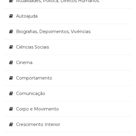
Atualidades, Política, Direitos Humanos
(33)
Puericultura
Autoajuda
(23)
Rádio
Biografias, Depoimentos, Vivências
(8)
Relações
Públicas
Ciências Sociais
e
Comunicação
Cinema
Empresarial
(31)
Comportamento
Religião,
Espiritualidade,
Filosofia
Comunicação
(63)
Saúde
Corpo e Movimento
(132)
Sem
Crescimento Interior
categoria
(0)