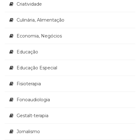
Televisão
Criatividade
(22)
Temas
Culinária, Alimentação
africanos
(30)
Economia, Negócios
Terapia
Ocupacional
(21)
Educação
Treinamento
e
Educação Especial
RH
(65)
Fisioterapia
Turismo
(1)
Fonoaudiologia
Vida
Prática
(32)
Gestalt-terapia
Jornalismo