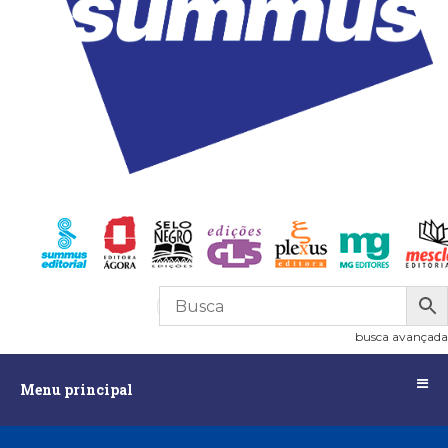
R$
0,00
0
busca avançada
Menu
Menu principal
principal
Assuntos