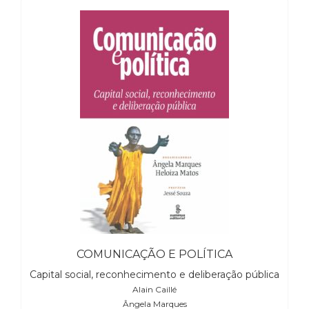
(31)
Educação
(278)
Educação
Especial
(39)
Fisioterapia
(47)
Fonoaudiologia
(54)
Gestalt-
terapia
(93)
Jornalismo
(57)
LGBTQIA+
(66)
COMUNICAÇÃO E POLÍTICA
Literatura
Capital social, reconhecimento e deliberação pública
Erótica
Alain Caillé
(11)
Ângela Marques