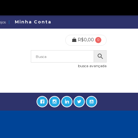
Minha Conta
ejos
R$
0,00
0
busca avançada
lidades, Política, Direitos Humanos (133)