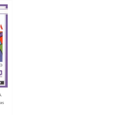
A
das