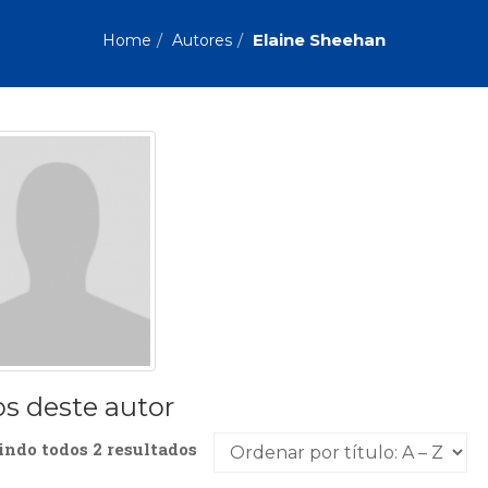
Biografias, Depoimentos, Vivências (104)
Ciên
Comportamento (418)
Com
Elaine Sheehan
Home
Autores
Crescimento Interior (222)
Cria
Economia, Negócios (31)
Edu
Fisioterapia (47)
Fon
Jornalismo (57)
LGB
Literatura, Ficção, Ensaios (69)
Obra
Psicodrama (200)
Psic
Puericultura (23)
Rádi
ial
Religião, Espiritualidade, Filosofia (63)
Saúd
Televisão (22)
Tema
Treinamento e RH (65)
Turi
os deste autor
indo todos 2 resultados