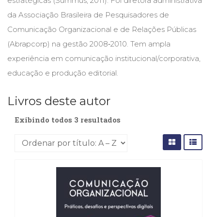
estratégicas (Summus, 2011). Foi diretora administrativa
(31)
da Associação Brasileira de Pesquisadores de
Educação
(278)
Comunicação Organizacional e de Relações Públicas
Educação
(Abrapcorp) na gestão 2008‑2010. Tem ampla
Especial
experiência em comunicação institucional/corporativa,
(39)
Fisioterapia
educação e produção editorial.
(47)
Fonoaudiologia
Livros deste autor
(54)
Gestalt-
Exibindo todos 3 resultados
terapia
(93)
Jornalismo
(57)
LGBTQIA+
(66)
Literatura
Erótica
(11)