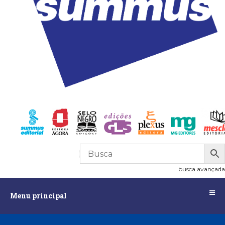
R$
0,00
0
busca avançada
Menu
Menu principal
principal
Assuntos