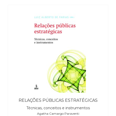
(33)
Puericultura
(23)
Rádio
(8)
Relações
Públicas
e
Comunicação
Empresarial
(31)
Religião,
Espiritualidade,
Filosofia
(63)
Saúde
(132)
RELAÇÕES PÚBLICAS ESTRATÉGICAS
Sem
categoria
Técnicas, conceitos e instrumentos
(0)
Agatha Camargo Paraventi