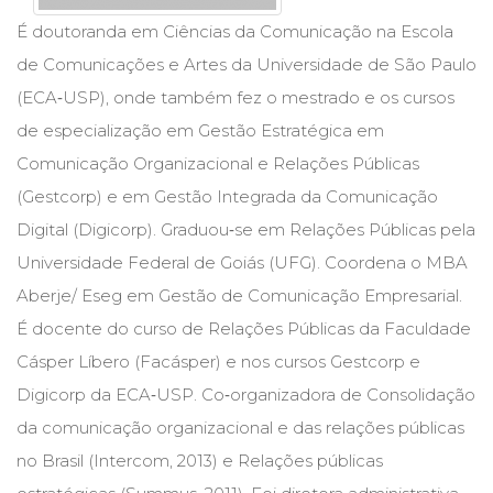
Cinema
É doutoranda em Ciências da Comunicação na Escola
(23)
de Comunicações e Artes da Universidade de São Paulo
Comportamento
(418)
(ECA‑USP), onde também fez o mestrado e os cursos
Comunicação
de especialização em Gestão Estratégica em
(232)
Comunicação Organizacional e Relações Públicas
Corpo
e
(Gestcorp) e em Gestão Integrada da Comunicação
Movimento
Digital (Digicorp). Graduou‑se em Relações Públicas pela
(226)
Universidade Federal de Goiás (UFG). Coordena o MBA
Crescimento
Interior
Aberje/ Eseg em Gestão de Comunicação Empresarial.
(222)
É docente do curso de Relações Públicas da Faculdade
Criatividade
Cásper Líbero (Facásper) e nos cursos Gestcorp e
(14)
Culinária,
Digicorp da ECA‑USP. Co‑organizadora de Consolidação
Alimentação
da comunicação organizacional e das relações públicas
(14)
Economia,
no Brasil (Intercom, 2013) e Relações públicas
Negócios