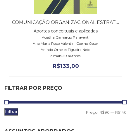
COMUNICAÇÃO ORGANIZACIONAL ESTRATÉGICA
Aportes conceituais e aplicados
Agatha Camargo Paraventi
Ana Maria Roux Valentini Coelho Cesar
Arlindo Ornelas Figueira Neto
e mais 20 autores
R$
133,00
FILTRAR POR PREÇO
Filtrar
P
P
Preço:
R$90
—
R$140
m
m