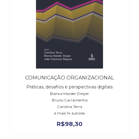
Literatura,
Ficção,
Ensaios
(69)
Obras
de
referência
(48)
PNL
(Programação
Neurolingüística)
(41)
COMUNICAÇÃO ORGANIZACIONAL
Psicodrama
Práticas, desafios e perspectivas digitais
(200)
Bianca Marder Dreyer
Psicologia,
Bruno Carramenha
Psicoterapia
Carolina Terra
(799)
e mais 14 autores
Publicidade,
R$
98,30
Propaganda
e
Marketing