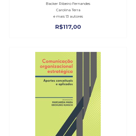
Televisão
Backer Ribeiro Fernandes
(22)
Carolina Terra
Temas
e mais 13 autores
africanos
R$
117,00
(30)
Terapia
Ocupacional
(21)
Treinamento
e
RH
(65)
Turismo
(1)
Vida
Prática
(32)