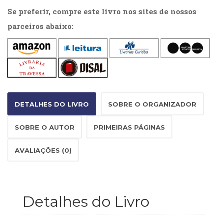
(33)
Se preferir, compre este livro nos sites de nossos
Puericultura
parceiros abaixo:
(23)
Rádio
(8)
Relações
Públicas
e
Comunicação
DETALHES DO LIVRO
SOBRE O ORGANIZADOR
Empresarial
(31)
SOBRE O AUTOR
PRIMEIRAS PÁGINAS
Religião,
Espiritualidade,
Filosofia
AVALIAÇÕES (0)
(63)
Saúde
(132)
Sem
Detalhes do Livro
categoria
(0)