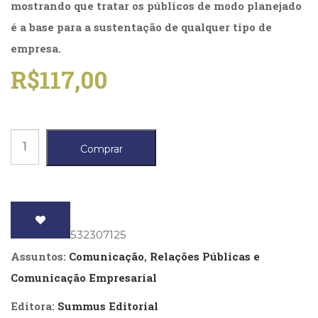
Literatura,
mostrando que tratar os públicos de modo planejado
Ficção,
é a base para a sustentação de qualquer tipo de
Ensaios
empresa.
(69)
Obras
R$
117,00
de
referência
(48)
PNL
Relações
(Programação
Comprar
Neurolingüística)
públicas
(41)
estratégicas
Psicodrama
quantidade
(200)
Psicologia,
ISBN
: 9788532307125
Psicoterapia
(799)
Assuntos:
Comunicação
,
Relações Públicas e
Publicidade,
Comunicação Empresarial
Propaganda
e
Editora:
Summus Editorial
Marketing