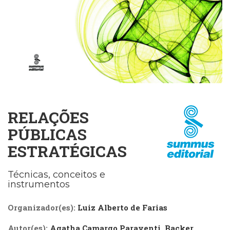
Cinema
(23)
Comportamento
(418)
Comunicação
(232)
Corpo
e
Movimento
RELAÇÕES
(226)
Crescimento
PÚBLICAS
Interior
ESTRATÉGICAS
(222)
Criatividade
(14)
Técnicas, conceitos e
Culinária,
instrumentos
Alimentação
(14)
Organizador(es):
Luiz Alberto de Farias
Economia,
Negócios
Autor(es):
Agatha Camargo Paraventi
,
Backer