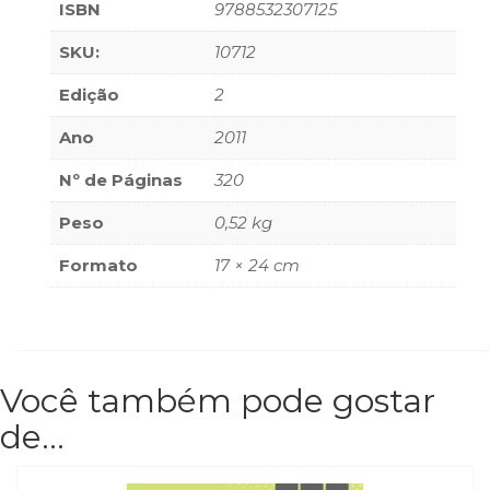
ISBN
9788532307125
Televisão
(22)
SKU:
10712
Temas
africanos
Edição
2
(30)
Terapia
Ano
2011
Ocupacional
Nº de Páginas
320
(21)
Treinamento
Peso
0,52 kg
e
RH
Formato
17 × 24 cm
(65)
Turismo
(1)
Vida
Prática
Você também pode gostar
(32)
de…