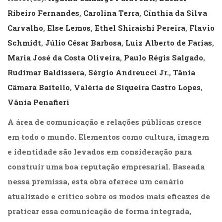
(31)
Ribeiro Fernandes
,
Carolina Terra
,
Cínthia da Silva
Educação
Carvalho
,
Else Lemos
,
Ethel Shiraishi Pereira
,
Flavio
(278)
Educação
Schmidt
,
Júlio César Barbosa
,
Luiz Alberto de Farias
,
Especial
Maria José da Costa Oliveira
,
Paulo Régis Salgado
,
(39)
Fisioterapia
Rudimar Baldissera
,
Sérgio Andreucci Jr.
,
Tânia
(47)
Câmara Baitello
,
Valéria de Siqueira Castro Lopes
,
Fonoaudiologia
Vânia Penafieri
(54)
Gestalt-
A área de comunicação e relações públicas cresce
terapia
em todo o mundo. Elementos como cultura, imagem
(93)
Jornalismo
e identidade são levados em consideração para
(57)
construir uma boa reputação empresarial. Baseada
LGBTQIA+
(66)
nessa premissa, esta obra oferece um cenário
Literatura
atualizado e crítico sobre os modos mais eficazes de
Erótica
praticar essa comunicação de forma integrada,
(11)