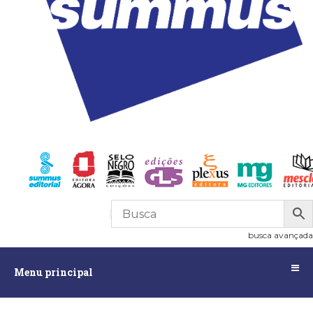
R$
0,00
0
busca avançada
Menu
Menu principal
principal
Assuntos