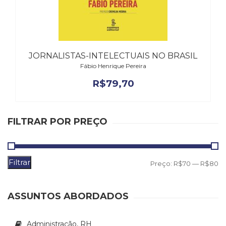
Literatura,
Ficção,
Ensaios
(69)
Obras
JORNALISTAS-INTELECTUAIS NO BRASIL
de
Fábio Henrique Pereira
referência
(48)
R$
79,70
PNL
(Programação
Neurolingüística)
FILTRAR POR PREÇO
(41)
Psicodrama
(200)
Psicologia,
Filtrar
P
P
Preço:
R$70
—
R$80
Psicoterapia
m
m
(799)
Publicidade,
ASSUNTOS ABORDADOS
Propaganda
e
Administração, RH
Marketing