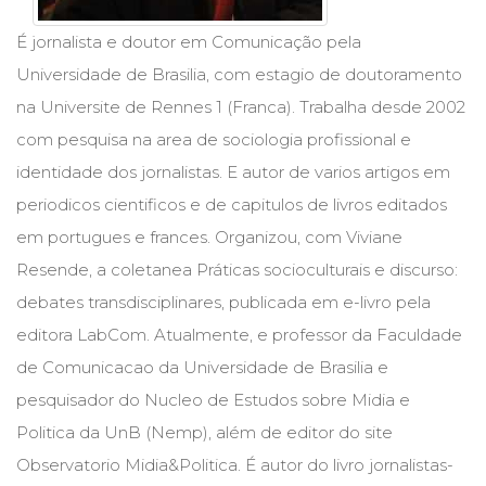
Cinema
É jornalista e doutor em Comunicação pela
(23)
Comportamento
Universidade de Brasilia, com estagio de doutoramento
(418)
na Universite de Rennes 1 (Franca). Trabalha desde 2002
Comunicação
com pesquisa na area de sociologia profissional e
(232)
Corpo
identidade dos jornalistas. E autor de varios artigos em
e
periodicos cientificos e de capitulos de livros editados
Movimento
em portugues e frances. Organizou, com Viviane
(226)
Crescimento
Resende, a coletanea Práticas socioculturais e discurso:
Interior
debates transdisciplinares, publicada em e-livro pela
(222)
Criatividade
editora LabCom. Atualmente, e professor da Faculdade
(14)
de Comunicacao da Universidade de Brasilia e
Culinária,
pesquisador do Nucleo de Estudos sobre Midia e
Alimentação
(14)
Politica da UnB (Nemp), além de editor do site
Economia,
Observatorio Midia&Politica. É autor do livro jornalistas-
Negócios