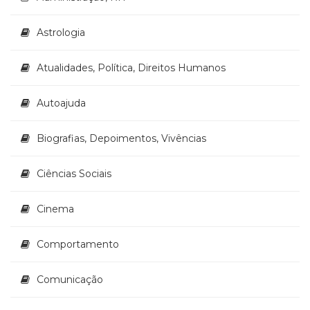
(33)
Puericultura
Astrologia
(23)
Rádio
Atualidades, Política, Direitos Humanos
(8)
Relações
Autoajuda
Públicas
e
Comunicação
Biografias, Depoimentos, Vivências
Empresarial
(31)
Ciências Sociais
Religião,
Espiritualidade,
Cinema
Filosofia
(63)
Saúde
Comportamento
(132)
Sem
Comunicação
categoria
(0)