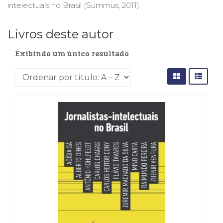
intelectuais no Brasil (Summus, 2011).
(31)
Educação
(278)
Livros deste autor
Educação
Especial
Exibindo um único resultado
(39)
Fisioterapia
(47)
Fonoaudiologia
(54)
Gestalt-
terapia
(93)
Jornalismo
(57)
LGBTQIA+
(66)
Literatura
Erótica
(11)