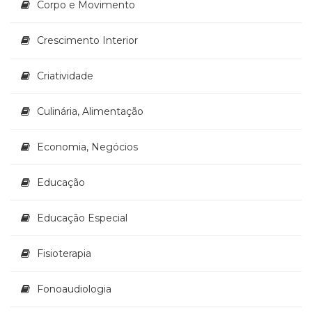
Corpo e Movimento
Televisão
(22)
Temas
Crescimento Interior
africanos
(30)
Criatividade
Terapia
Ocupacional
Culinária, Alimentação
(21)
Treinamento
e
Economia, Negócios
RH
(65)
Educação
Turismo
(1)
Educação Especial
Vida
Prática
(32)
Fisioterapia
Fonoaudiologia