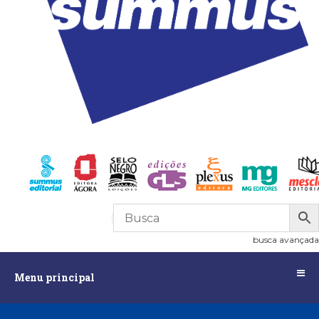
R$
0,00
0
busca avançada
Menu
Menu principal
principal
Assuntos