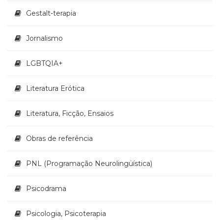
Televisão
Gestalt-terapia
(22)
Temas
africanos
Jornalismo
(30)
Terapia
LGBTQIA+
Ocupacional
(21)
Literatura Erótica
Treinamento
e
Literatura, Ficção, Ensaios
RH
(65)
Turismo
Obras de referência
(1)
Vida
PNL (Programação Neurolingüística)
Prática
(32)
Psicodrama
Psicologia, Psicoterapia