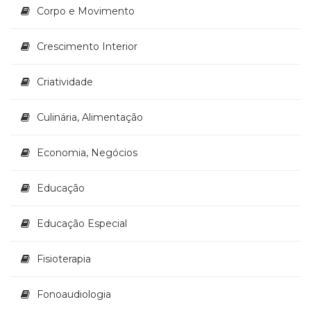
Corpo e Movimento
(33)
Puericultura
(23)
Crescimento Interior
Rádio
(8)
Criatividade
Relações
Públicas
Culinária, Alimentação
e
Comunicação
Empresarial
Economia, Negócios
(31)
Religião,
Educação
Espiritualidade,
Filosofia
Educação Especial
(63)
Saúde
(132)
Fisioterapia
Sem
categoria
Fonoaudiologia
(0)