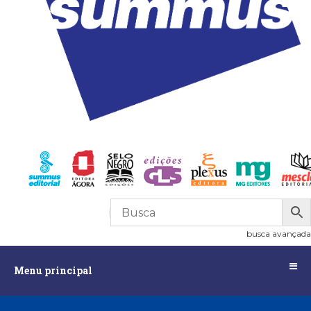
R$
0,00
0
busca avançada
Menu
Menu principal
principal
Assuntos