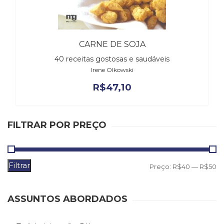
(31)
Educação
(278)
Educação
CARNE DE SOJA
Especial
40 receitas gostosas e saudáveis
(39)
Irene Olkowski
Fisioterapia
(47)
R$
47,10
Fonoaudiologia
(54)
Gestalt-
FILTRAR POR PREÇO
terapia
(93)
Jornalismo
(57)
Filtrar
P
P
Preço:
R$40
—
R$50
LGBTQIA+
m
m
(66)
Literatura
ASSUNTOS ABORDADOS
Erótica
(11)