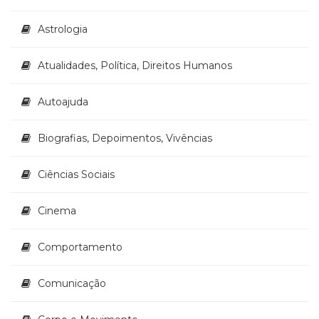
Literatura,
Ficção,
Astrologia
Ensaios
(69)
Atualidades, Política, Direitos Humanos
Obras
de
referência
Autoajuda
(48)
PNL
Biografias, Depoimentos, Vivências
(Programação
Neurolingüística)
Ciências Sociais
(41)
Psicodrama
(200)
Cinema
Psicologia,
Psicoterapia
Comportamento
(799)
Publicidade,
Comunicação
Propaganda
e
Marketing