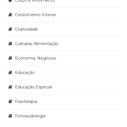
Corpo e Movimento
(33)
Puericultura
Crescimento Interior
(23)
Rádio
Criatividade
(8)
Relações
Públicas
Culinária, Alimentação
e
Comunicação
Economia, Negócios
Empresarial
(31)
Educação
Religião,
Espiritualidade,
Filosofia
Educação Especial
(63)
Saúde
Fisioterapia
(132)
Sem
Fonoaudiologia
categoria
(0)