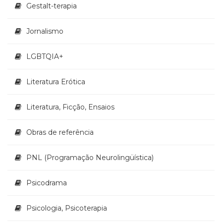
Televisão
Gestalt-terapia
(22)
Temas
Jornalismo
africanos
(30)
LGBTQIA+
Terapia
Ocupacional
Literatura Erótica
(21)
Treinamento
e
Literatura, Ficção, Ensaios
RH
(65)
Obras de referência
Turismo
(1)
PNL (Programação Neurolingüística)
Vida
Prática
(32)
Psicodrama
Psicologia, Psicoterapia