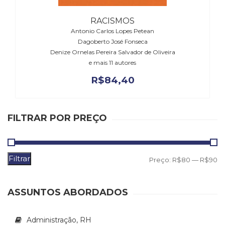
(31)
Educação
RACISMOS
(278)
Antonio Carlos Lopes Petean
Educação
Dagoberto José Fonseca
Especial
Denize Ornelas Pereira Salvador de Oliveira
(39)
e mais 11 autores
Fisioterapia
R$
84,40
(47)
Fonoaudiologia
(54)
Gestalt-
FILTRAR POR PREÇO
terapia
(93)
Jornalismo
Filtrar
P
P
Preço:
R$80
—
R$90
(57)
LGBTQIA+
m
m
(66)
ASSUNTOS ABORDADOS
Literatura
Erótica
(11)
Administração, RH