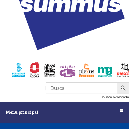
R$
0,00
0
busca avançada
Menu
Menu principal
principal
Assuntos