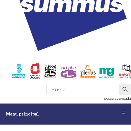
R$
0,00
0
busca avançada
Menu
Menu principal
principal
Assuntos