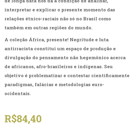
de longa data nos dá a condição de analisar,
Literatura,
Ficção,
interpretar e explicar o presente momento das
Ensaios
relações étnico-raciais não só no Brasil como
(69)
também em outras regiões do mundo.
Obras
de
A
coleção África, presente! Negritude e luta
referência
(48)
antirracista
constitui um espaço de produção e
PNL
divulgação do pensamento não hegemônico acerca
(Programação
de africanos, afro-brasileiros e indígenas. Seu
Neurolingüística)
(41)
objetivo é problematizar e contestar cientificamente
Psicodrama
paradigmas, falácias e metodologias euro-
(200)
ocidentais.
Psicologia,
Psicoterapia
(799)
Publicidade,
R$
84,40
Propaganda
e
Marketing