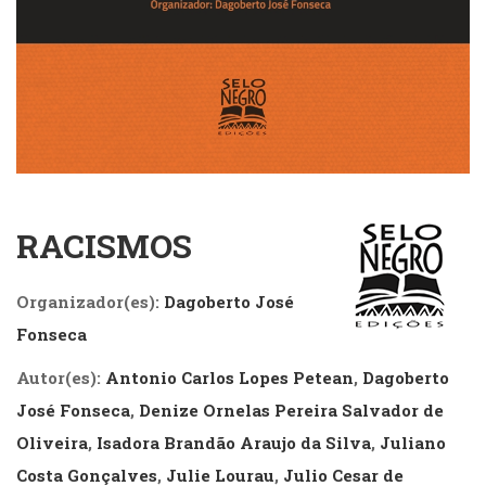
Cinema
(23)
Comportamento
(418)
Comunicação
(232)
Corpo
e
Movimento
RACISMOS
(226)
Crescimento
Interior
Organizador(es):
Dagoberto José
(222)
Fonseca
Criatividade
(14)
Autor(es):
Antonio Carlos Lopes Petean
,
Dagoberto
Culinária,
Alimentação
José Fonseca
,
Denize Ornelas Pereira Salvador de
(14)
Oliveira
,
Isadora Brandão Araujo da Silva
,
Juliano
Economia,
Costa Gonçalves
,
Julie Lourau
,
Julio Cesar de
Negócios