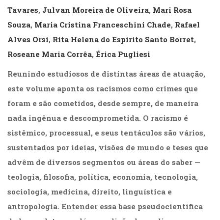
(31)
Tavares
,
Julvan Moreira de Oliveira
,
Mari Rosa
Educação
Souza
,
Maria Cristina Franceschini Chade
,
Rafael
(278)
Alves Orsi
,
Rita Helena do Espírito Santo Borret
,
Educação
Especial
Roseane Maria Corrêa
,
Érica Pugliesi
(39)
Fisioterapia
Reunindo estudiosos de distintas áreas de atuação,
(47)
este volume aponta os racismos como crimes que
Fonoaudiologia
foram e são cometidos, desde sempre, de maneira
(54)
Gestalt-
nada ingênua e descomprometida. O racismo é
terapia
sistêmico, processual, e seus tentáculos são vários,
(93)
sustentados por ideias, visões de mundo e teses que
Jornalismo
(57)
advêm de diversos segmentos ou áreas do saber —
LGBTQIA+
teologia, filosofia, política, economia, tecnologia,
(66)
Literatura
sociologia, medicina, direito, linguística e
Erótica
antropologia. Entender essa base pseudocientífica
(11)