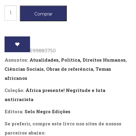
(33)
Racismos
Puericultura
Comprar
quantidade
(23)
Rádio
(8)
Relações
Públicas
ISBN
: 9786599883750
e
Comunicação
Assuntos:
Atualidades, Política, Direitos Humanos
,
Empresarial
Ciências Sociais
,
Obras de referência
,
Temas
(31)
africanos
Religião,
Espiritualidade,
Coleção:
África presente! Negritude e luta
Filosofia
antirracista
(63)
Saúde
Editora:
Selo Negro Edições
(132)
Sem
Se preferir, compre este livro nos sites de nossos
categoria
parceiros abaixo:
(0)