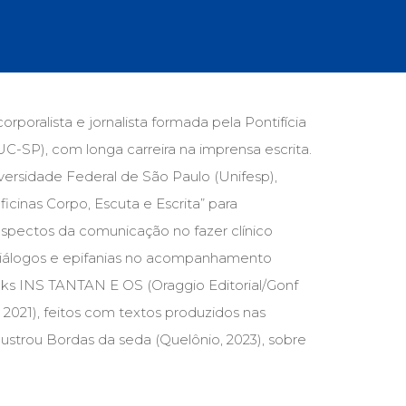
cias Sociais (102)
unicação (232)
tividade (14)
cação (278)
oaudiologia (54)
TQIA+ (66)
rporalista e jornalista formada pela Pontifícia
s de referência (48)
C-SP), com longa carreira na imprensa escrita.
ologia, Psicoterapia (799)
o (8)
ersidade Federal de São Paulo (Unifesp),
e (132)
ficinas Corpo, Escuta e Escrita” para
 aspectos da comunicação no fazer clínico
s africanos (30)
smo (1)
 diálogos e epifanias no acompanhamento
ooks INS TANTAN E OS (Oraggio Editorial/Gonf
 2021), feitos com textos produzidos nas
lustrou Bordas da seda (Quelônio, 2023), sobre