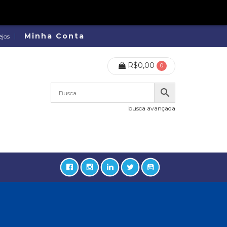
Minha Conta
ejos
R$
0,00
0
busca avançada
lidades, Política, Direitos Humanos (133)