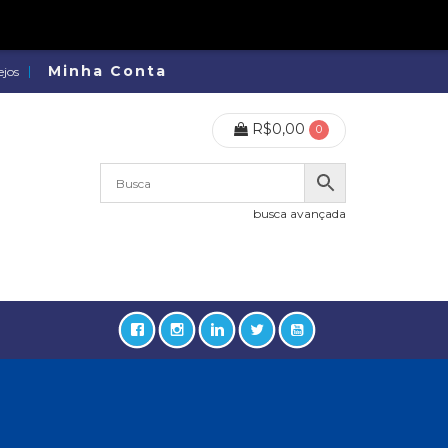
Minha Conta
ejos
R$
0,00
0
busca avançada
lidades, Política, Direitos Humanos (133)