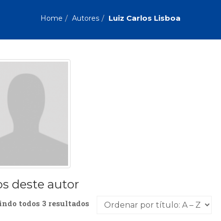
Biografias, Depoimentos, Vivências (104)
Ciên
Comportamento (418)
Com
Luiz Carlos Lisboa
Home
Autores
Crescimento Interior (222)
Cria
Economia, Negócios (31)
Edu
Fisioterapia (47)
Fon
Jornalismo (57)
LGB
Literatura, Ficção, Ensaios (69)
Obra
Psicodrama (200)
Psic
Puericultura (23)
Rádi
ial
Religião, Espiritualidade, Filosofia (63)
Saúd
Televisão (22)
Tema
Treinamento e RH (65)
Turi
os deste autor
indo todos 3 resultados