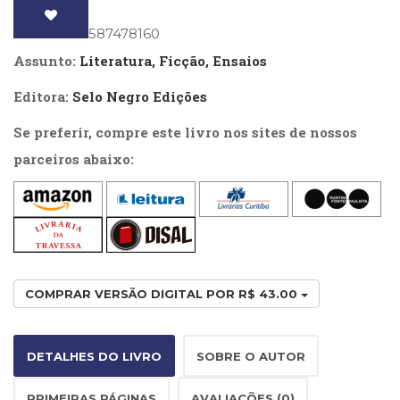
Literatura,
quantidade
Ficção,
ISBN
: 9788587478160
Ensaios
Assunto:
Literatura, Ficção, Ensaios
(69)
Obras
Editora:
Selo Negro Edições
de
referência
Se preferir, compre este livro nos sites de nossos
(48)
parceiros abaixo:
PNL
(Programação
Neurolingüística)
(41)
Psicodrama
(200)
Psicologia,
COMPRAR VERSÃO DIGITAL POR R$ 43.00
Psicoterapia
(799)
Publicidade,
DETALHES DO LIVRO
SOBRE O AUTOR
Propaganda
e
Marketing
PRIMEIRAS PÁGINAS
AVALIAÇÕES (0)