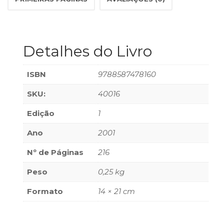
(33)
Puericultura
(23)
Rádio
Detalhes do Livro
(8)
Relações
ISBN
9788587478160
Públicas
e
SKU:
40016
Comunicação
Empresarial
Edição
1
(31)
Religião,
Ano
2001
Espiritualidade,
Nº de Páginas
216
Filosofia
(63)
Peso
0,25 kg
Saúde
(132)
Formato
14 × 21 cm
Sem
categoria
(0)