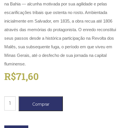
(31)
na Bahia — alcunha motivada por sua agilidade e pelas
Educação
escarificações tribais que ostenta no rosto. Ambientada
(278)
inicialmente em Salvador, em 1835, a obra recua até 1806
Educação
Especial
através das memórias do protagonista. O enredo reconstitui
(39)
seus passos desde a histórica participação na Revolta dos
Fisioterapia
Malês, sua subsequente fuga, o período em que viveu em
(47)
Fonoaudiologia
Minas Gerais, até o desfecho de sua jornada na capital
(54)
fluminense.
Gestalt-
R$
71,60
terapia
(93)
Jornalismo
(57)
LGBTQIA+
Memórias
(66)
Comprar
de
Literatura
Erótica
um
(11)
gato