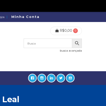
Minha Conta
ejos
R$
0,00
0
busca avançada
 Leal
lidades, Política, Direitos Humanos (133)