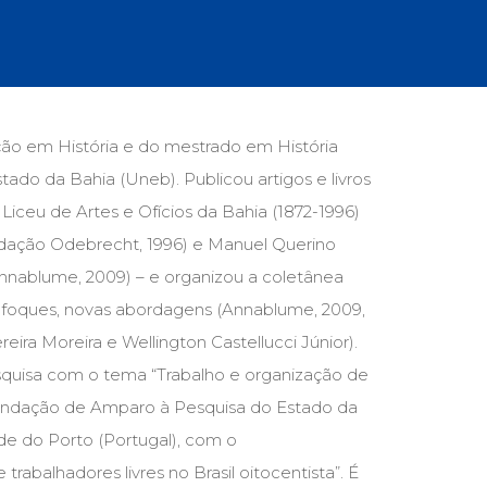
cias Sociais (102)
unicação (232)
tividade (14)
cação (278)
oaudiologia (54)
TQIA+ (66)
ação em História e do mestrado em História
s de referência (48)
ado da Bahia (Uneb). Publicou artigos e livros
ologia, Psicoterapia (799)
o (8)
: Liceu de Artes e Ofícios da Bahia (1872-1996)
e (132)
undação Odebrecht, 1996) e Manuel Querino
 (Annablume, 2009) – e organizou a coletânea
s africanos (30)
smo (1)
 enfoques, novas abordagens (Annablume, 2009,
ra Moreira e Wellington Castellucci Júnior).
quisa com o tema “Trabalho e organização de
 Fundação de Amparo à Pesquisa do Estado da
de do Porto (Portugal), com o
rabalhadores livres no Brasil oitocentista”. É