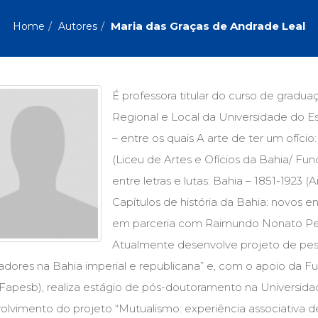
Biografias, Depoimentos, Vivências (104)
Ciên
Comportamento (418)
Com
Maria das Graças de Andrade Leal
Home
Autores
Crescimento Interior (222)
Cria
Economia, Negócios (31)
Edu
Fisioterapia (47)
Fon
Jornalismo (57)
LGB
É professora titular do curso de gradu
Literatura, Ficção, Ensaios (69)
Obra
Regional e Local da Universidade do Est
Psicodrama (200)
Psic
Puericultura (23)
Rádi
– entre os quais A arte de ter um ofício
ial
Religião, Espiritualidade, Filosofia (63)
Saúd
(Liceu de Artes e Ofícios da Bahia/ F
entre letras e lutas: Bahia – 1851-1923
Televisão (22)
Tema
Treinamento e RH (65)
Turi
Capítulos de história da Bahia: novos
em parceria com Raimundo Nonato Perei
Atualmente desenvolve projeto de pes
hadores na Bahia imperial e republicana” e, com o apoio da
(Fapesb), realiza estágio de pós-doutoramento na Universida
lvimento do projeto “Mutualismo: experiência associativa de t