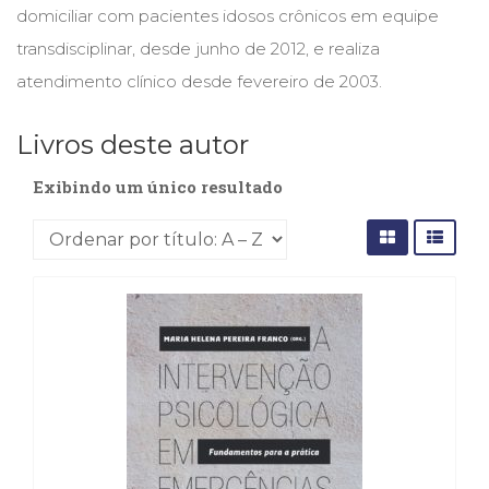
(31)
domiciliar com pacientes idosos crônicos em equipe
Educação
transdisciplinar, desde junho de 2012, e realiza
(278)
atendimento clínico desde fevereiro de 2003.
Educação
Especial
(39)
Livros deste autor
Fisioterapia
(47)
Exibindo um único resultado
Fonoaudiologia
(54)
Gestalt-
terapia
(93)
Jornalismo
(57)
LGBTQIA+
(66)
Literatura
Erótica
(11)