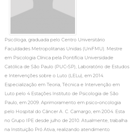
Cinema
(23)
Comportamento
(418)
Comunicação
(232)
Psicóloga, graduada pelo Centro Universitário
Corpo
Faculdades Metropolitanas Unidas (UniFMU). Mestre
e
em Psicologia Clínica pela Pontifícia Universidade
Movimento
(226)
Católica de São Paulo (PUC‑SP), Laboratório de Estudos
Crescimento
e Intervenções sobre o Luto (LELu), em 2014.
Interior
Especialização em Teoria, Técnica e Intervenção em
(222)
Criatividade
Luto pelo 4 Estações Instituto de Psicologia de São
(14)
Paulo, em 2009. Aprimoramento em psico‑oncologia
Culinária,
pelo Hospital do Câncer A. C. Camargo, em 2004. Esta
Alimentação
(14)
no Grupo IPE desde julho de 2010. Atualmente, trabalha
Economia,
na Instituição Pró Ativa, realizando atendimento
Negócios