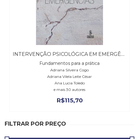
Literatura,
Ficção,
Ensaios
(69)
Obras
de
referência
(48)
INTERVENÇÃO PSICOLÓGICA EM EMERGÊNCIAS, A
PNL
(Programação
Fundamentos para a prática
Neurolingüística)
Adriana Silveira Cogo
(41)
Adriana Vilela Leite César
Psicodrama
Ana Lucia Toledo
e mais 30 autores
(200)
Psicologia,
R$
115,70
Psicoterapia
(799)
Publicidade,
FILTRAR POR PREÇO
Propaganda
e
Marketing