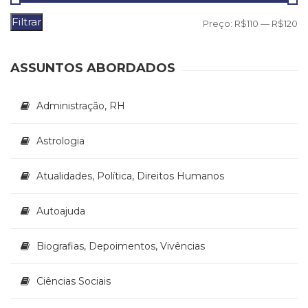
(33)
Filtrar
P
P
Preço:
R$110
—
R$120
Puericultura
(23)
m
m
Rádio
ASSUNTOS ABORDADOS
(8)
Relações
Públicas
Administração, RH
e
Comunicação
Astrologia
Empresarial
(31)
Atualidades, Política, Direitos Humanos
Religião,
Espiritualidade,
Filosofia
Autoajuda
(63)
Saúde
Biografias, Depoimentos, Vivências
(132)
Sem
Ciências Sociais
categoria
(0)