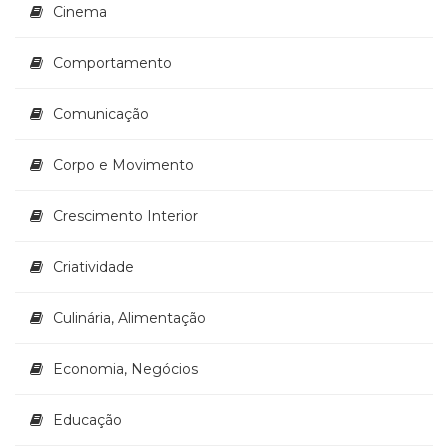
Televisão
Cinema
(22)
Temas
Comportamento
africanos
(30)
Comunicação
Terapia
Ocupacional
Corpo e Movimento
(21)
Treinamento
e
Crescimento Interior
RH
(65)
Criatividade
Turismo
(1)
Culinária, Alimentação
Vida
Prática
(32)
Economia, Negócios
Educação