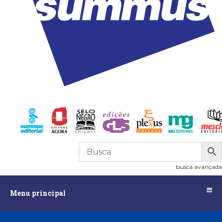
R$
0,00
0
busca avançada
Menu
Menu principal
principal
Assuntos