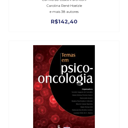
Literatura,
Carolina René Hoelzle
Ficção,
e mais 38 autores
Ensaios
(69)
R$
142,40
Obras
de
referência
(48)
PNL
(Programação
Neurolingüística)
(41)
Psicodrama
(200)
Psicologia,
Psicoterapia
(799)
Publicidade,
Propaganda
e
Marketing