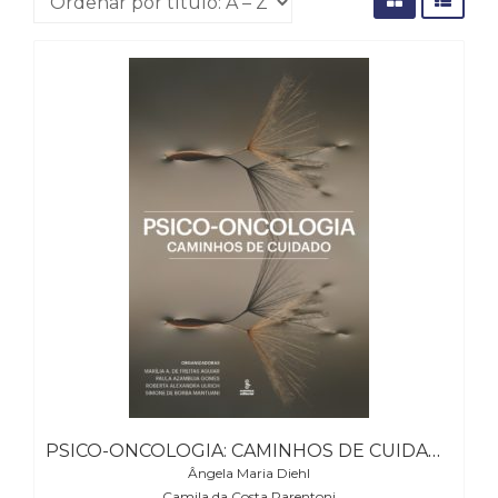
(31)
Educação
(278)
Educação
Especial
(39)
Fisioterapia
(47)
Fonoaudiologia
(54)
Gestalt-
terapia
(93)
Jornalismo
(57)
LGBTQIA+
(66)
Literatura
PSICO-ONCOLOGIA: CAMINHOS DE CUIDADO
Erótica
Ângela Maria Diehl
(11)
Camila da Costa Parentoni