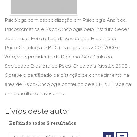
Cinema
(23)
Comportamento
Psicóloga com especialização em Psicologia Analítica,
(418)
Psicossomática e Psico-Oncologia pelo Instituto Sedes
Comunicação
Sapientiae. Foi diretora da Sociedade Brasileira de
(232)
Corpo
Psico-Oncologia (SBPO), nas gestões 2004, 2006 e
e
2010; vice-presidente da Regional São Paulo da
Movimento
Sociedade Brasileira de Psico-Oncologia (gestão 2008).
(226)
Crescimento
Obteve o certificado de distinção de conhecimento na
Interior
área de Psico-Oncologia conferido pela SBPO. Trabalha
(222)
em consultório há 28 anos.
Criatividade
(14)
Culinária,
Livros deste autor
Alimentação
(14)
Exibindo todos 2 resultados
Economia,
Negócios