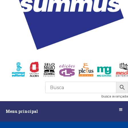
R$
0,00
0
busca avançada
Menu
Menu principal
principal
Assuntos