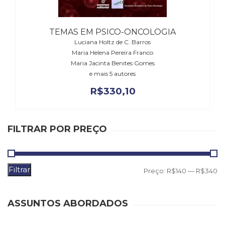
(33)
Puericultura
(23)
TEMAS EM PSICO-ONCOLOGIA
Rádio
Luciana Holtz de C. Barros
Maria Helena Pereira Franco
(8)
Maria Jacinta Benites Gomes
Relações
e mais 5 autores
Públicas
e
R$
330,10
Comunicação
Empresarial
(31)
FILTRAR POR PREÇO
Religião,
Espiritualidade,
Filosofia
(63)
Filtrar
P
P
Preço:
R$140
—
R$340
Saúde
m
m
(132)
Sem
ASSUNTOS ABORDADOS
categoria
(0)