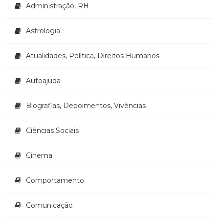
Televisão
Administração, RH
(22)
Temas
Astrologia
africanos
(30)
Atualidades, Política, Direitos Humanos
Terapia
Ocupacional
Autoajuda
(21)
Treinamento
e
Biografias, Depoimentos, Vivências
RH
(65)
Ciências Sociais
Turismo
(1)
Cinema
Vida
Prática
(32)
Comportamento
Comunicação