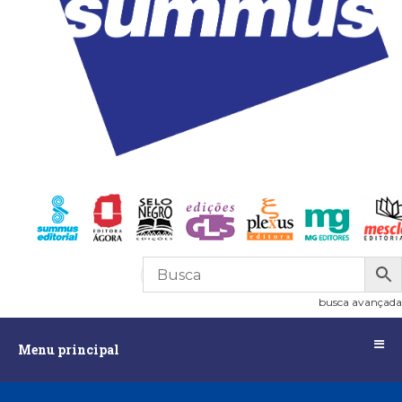
R$
0,00
0
busca avançada
Menu
Menu principal
principal
Assuntos