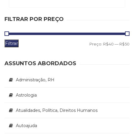
Literatura,
Ficção,
Ensaios
FILTRAR POR PREÇO
(69)
Obras
de
referência
Filtrar
P
P
Preço:
R$40
—
R$50
(48)
m
m
PNL
(Programação
ASSUNTOS ABORDADOS
Neurolingüística)
(41)
Administração, RH
Psicodrama
(200)
Psicologia,
Astrologia
Psicoterapia
(799)
Atualidades, Política, Direitos Humanos
Publicidade,
Propaganda
Autoajuda
e
Marketing