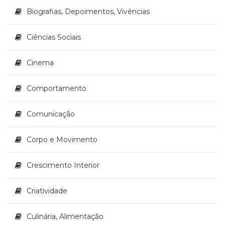
(33)
Biografias, Depoimentos, Vivências
Puericultura
(23)
Ciências Sociais
Rádio
(8)
Cinema
Relações
Públicas
e
Comportamento
Comunicação
Empresarial
Comunicação
(31)
Religião,
Corpo e Movimento
Espiritualidade,
Filosofia
(63)
Crescimento Interior
Saúde
(132)
Criatividade
Sem
categoria
Culinária, Alimentação
(0)