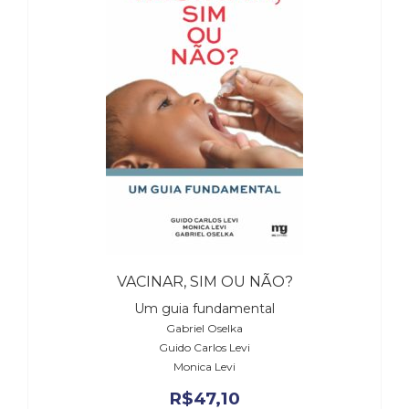
(31)
Educação
(278)
Educação
Especial
(39)
Fisioterapia
(47)
Fonoaudiologia
(54)
Gestalt-
terapia
(93)
Jornalismo
VACINAR, SIM OU NÃO?
(57)
Um guia fundamental
LGBTQIA+
Gabriel Oselka
(66)
Guido Carlos Levi
Literatura
Monica Levi
Erótica
(11)
R$
47,10