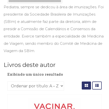
Cinema
Pediatra, sempre se dedicou à área de imunizações. Foi
(23)
presidente da Sociedade Brasileira de Imunizações
Comportamento
(418)
(SBIm) e atualmente faz parte da diretoria, além de
Comunicação
presidir a Comissão de Calendários e Consensos da
(232)
entidade. Exerce também a especialidade de Medicina
Corpo
e
de Viagem, sendo membro do Comitê de Medicina de
Movimento
Viagem da SBIm.
(226)
Crescimento
Livros deste autor
Interior
(222)
Exibindo um único resultado
Criatividade
(14)
Culinária,
Alimentação
(14)
Economia,
Negócios