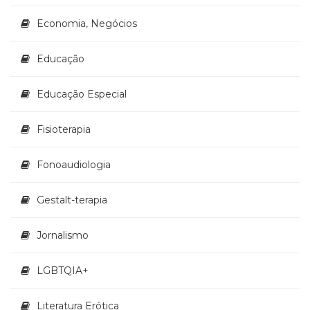
Televisão
(22)
Economia, Negócios
Temas
africanos
Educação
(30)
Terapia
Educação Especial
Ocupacional
(21)
Fisioterapia
Treinamento
e
RH
Fonoaudiologia
(65)
Turismo
Gestalt-terapia
(1)
Vida
Jornalismo
Prática
(32)
LGBTQIA+
Literatura Erótica