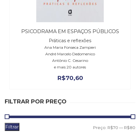
Literatura,
Ficção,
Ensaios
(69)
Obras
PSICODRAMA EM ESPAÇOS PÚBLICOS
de
Práticas e reflexões
referência
Ana Maria Fonseca Zampieri
(48)
André Marcelo Dedomenico
PNL
Antônio C. Cesarino
(Programação
e mais 20 autores
Neurolingüística)
(41)
R$
70,60
Psicodrama
(200)
Psicologia,
FILTRAR POR PREÇO
Psicoterapia
(799)
Publicidade,
Propaganda
Filtrar
P
P
Preço:
R$70
—
R$80
e
m
m
Marketing