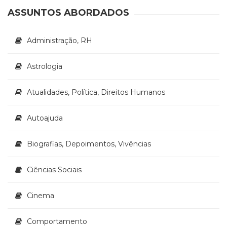
(33)
ASSUNTOS ABORDADOS
Puericultura
(23)
Administração, RH
Rádio
(8)
Relações
Astrologia
Públicas
e
Atualidades, Política, Direitos Humanos
Comunicação
Empresarial
Autoajuda
(31)
Religião,
Espiritualidade,
Biografias, Depoimentos, Vivências
Filosofia
(63)
Ciências Sociais
Saúde
(132)
Cinema
Sem
categoria
Comportamento
(0)