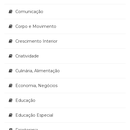
Televisão
(22)
Comunicação
Temas
africanos
Corpo e Movimento
(30)
Terapia
Crescimento Interior
Ocupacional
(21)
Treinamento
Criatividade
e
RH
Culinária, Alimentação
(65)
Turismo
Economia, Negócios
(1)
Vida
Prática
Educação
(32)
Educação Especial
Fisioterapia