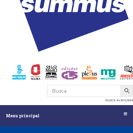
R$
0,00
0
busca avançada
Menu
Menu principal
principal
Assuntos