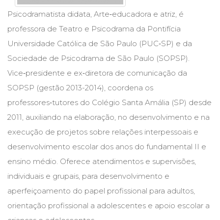
Cinema
Psicodramatista didata, Arte‑educadora e atriz, é
(23)
professora de Teatro e Psicodrama da Pontifícia
Comportamento
(418)
Universidade Católica de São Paulo (PUC‑SP) e da
Comunicação
Sociedade de Psicodrama de São Paulo (SOPSP).
(232)
Vice‑presidente e ex‑diretora de comunicação da
Corpo
e
SOPSP (gestão 2013-2014), coordena os
Movimento
professores‑tutores do Colégio Santa Amália (SP) desde
(226)
2011, auxiliando na elaboração, no desenvolvimento e na
Crescimento
Interior
execução de projetos sobre relações interpessoais e
(222)
desenvolvimento escolar dos anos do fundamental II e
Criatividade
ensino médio. Oferece atendimentos e supervisões,
(14)
Culinária,
individuais e grupais, para desenvolvimento e
Alimentação
aperfeiçoamento do papel profissional para adultos,
(14)
Economia,
orientação profissional a adolescentes e apoio escolar a
Negócios