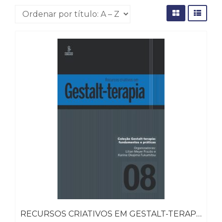
(31)
Educação
(278)
Educação
Especial
(39)
Fisioterapia
(47)
Fonoaudiologia
(54)
Gestalt-
terapia
(93)
Jornalismo
(57)
LGBTQIA+
(66)
Literatura
Erótica
RECURSOS CRIATIVOS EM GESTALT-TERAPIA
(11)