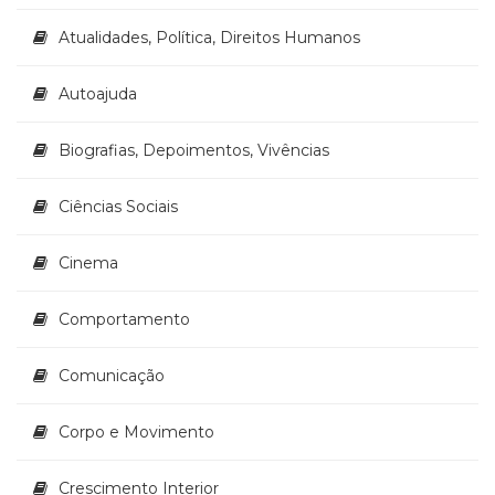
(33)
Atualidades, Política, Direitos Humanos
Puericultura
(23)
Autoajuda
Rádio
(8)
Relações
Biografias, Depoimentos, Vivências
Públicas
e
Ciências Sociais
Comunicação
Empresarial
Cinema
(31)
Religião,
Espiritualidade,
Comportamento
Filosofia
(63)
Comunicação
Saúde
(132)
Corpo e Movimento
Sem
categoria
(0)
Crescimento Interior