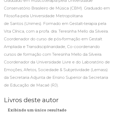
Graduado em Musicoterapia pela Universidade
Cinema
Conservatório Brasileiro de Música (CBM). Graduado em
(23)
Filosofia pela Universidade Metropolitana
Comportamento
(418)
de Santos (Unimes). Formado em Gestalt‑terapia pela
Comunicação
Vita Clínica, com a profa. dra. Teresinha Mello da Silveira.
(232)
Coordenador do curso de pós‑formação em Gestalt
Corpo
e
Ampliada e Transdisciplinaridade, Co-coordenando
Movimento
cursos de formação com Teresinha Mello da Silveira.
(226)
Crescimento
Coordenador da Universidade Livre e do Laboratório de
Interior
Emoções, Afetos, Sociedade & Subjetividade (Lemass)
(222)
da Secretaria Adjunta de Ensino Superior da Secretaria
Criatividade
(14)
de Educação de Macaé (RJ).
Culinária,
Alimentação
Livros deste autor
(14)
Economia,
Exibindo um único resultado
Negócios