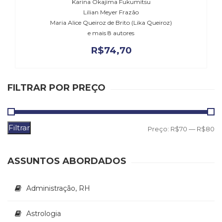
Literatura,
Karina Okajima Fukumitsu
Lilian Meyer Frazão
Ficção,
Maria Alice Queiroz de Brito (Lika Queiroz)
Ensaios
e mais 8 autores
(69)
Obras
R$
74,70
de
referência
(48)
FILTRAR POR PREÇO
PNL
(Programação
Neurolingüística)
(41)
Filtrar
P
P
Preço:
R$70
—
R$80
Psicodrama
m
m
(200)
Psicologia,
ASSUNTOS ABORDADOS
Psicoterapia
(799)
Publicidade,
Administração, RH
Propaganda
e
Astrologia
Marketing