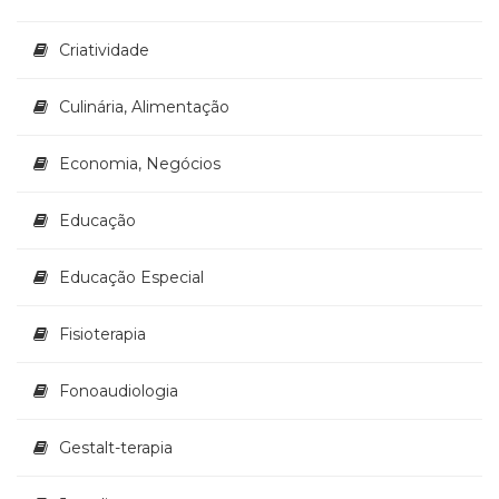
Televisão
(22)
Criatividade
Temas
africanos
Culinária, Alimentação
(30)
Terapia
Ocupacional
Economia, Negócios
(21)
Treinamento
Educação
e
RH
Educação Especial
(65)
Turismo
(1)
Fisioterapia
Vida
Prática
Fonoaudiologia
(32)
Gestalt-terapia