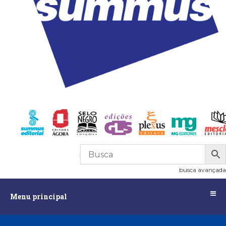
R$
0,00
0
busca avançada
Menu
Menu principal
principal
Assuntos