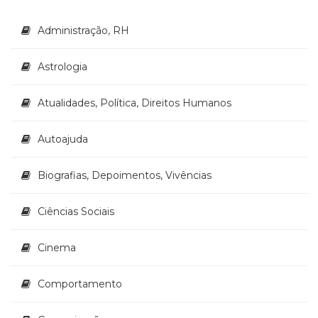
Literatura,
Ficção,
Administração, RH
Ensaios
(69)
Obras
Astrologia
de
referência
Atualidades, Política, Direitos Humanos
(48)
PNL
Autoajuda
(Programação
Neurolingüística)
Biografias, Depoimentos, Vivências
(41)
Psicodrama
(200)
Ciências Sociais
Psicologia,
Psicoterapia
Cinema
(799)
Publicidade,
Comportamento
Propaganda
e
Marketing