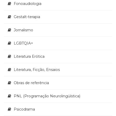
Televisão
Fonoaudiologia
(22)
Temas
Gestalt-terapia
africanos
(30)
Jornalismo
Terapia
Ocupacional
(21)
LGBTQIA+
Treinamento
e
Literatura Erótica
RH
(65)
Literatura, Ficção, Ensaios
Turismo
(1)
Vida
Obras de referência
Prática
(32)
PNL (Programação Neurolingüística)
Psicodrama