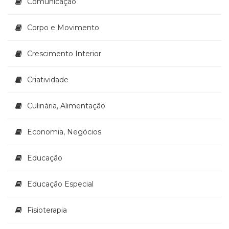
Comunicação
(33)
Puericultura
Corpo e Movimento
(23)
Rádio
Crescimento Interior
(8)
Relações
Públicas
Criatividade
e
Comunicação
Culinária, Alimentação
Empresarial
(31)
Economia, Negócios
Religião,
Espiritualidade,
Filosofia
Educação
(63)
Saúde
Educação Especial
(132)
Sem
Fisioterapia
categoria
(0)