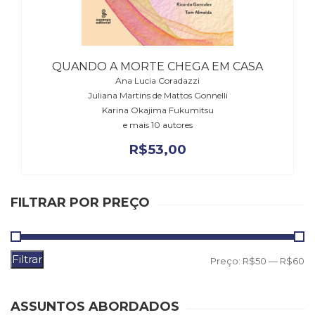
(31)
Educação
(278)
Educação
QUANDO A MORTE CHEGA EM CASA
Especial
Ana Lucia Coradazzi
(39)
Juliana Martins de Mattos Gonnelli
Fisioterapia
Karina Okajima Fukumitsu
(47)
e mais 10 autores
Fonoaudiologia
R$
53,00
(54)
Gestalt-
terapia
(93)
FILTRAR POR PREÇO
Jornalismo
(57)
LGBTQIA+
(66)
Filtrar
P
P
Preço:
R$50
—
R$60
Literatura
m
m
Erótica
(11)
ASSUNTOS ABORDADOS