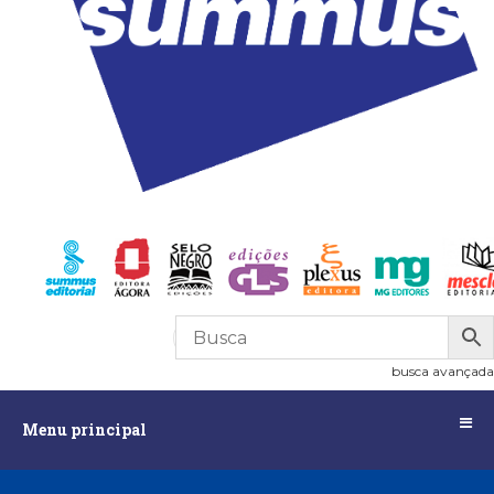
R$
0,00
0
busca avançada
Menu
Menu principal
principal
Assuntos