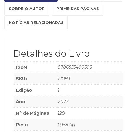
Televisão
SOBRE O AUTOR
PRIMEIRAS PÁGINAS
(22)
Temas
africanos
NOTÍCIAS RELACIONADAS
(30)
Terapia
Ocupacional
(21)
Detalhes do Livro
Treinamento
e
ISBN
9786555490596
RH
(65)
SKU:
12059
Turismo
(1)
Edição
1
Vida
Prática
Ano
2022
(32)
Nº de Páginas
120
Peso
0,158 kg