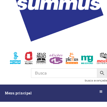
R$
0,00
0
busca avançada
Menu
Menu principal
principal
Assuntos