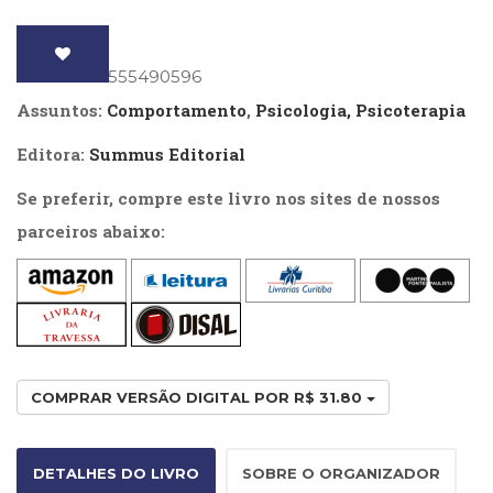
(33)
chega
Puericultura
em
(23)
ISBN
: 9786555490596
casa
Rádio
Assuntos:
Comportamento
,
Psicologia, Psicoterapia
(8)
quantidade
Relações
Editora:
Summus Editorial
Públicas
e
Se preferir, compre este livro nos sites de nossos
Comunicação
parceiros abaixo:
Empresarial
(31)
Religião,
Espiritualidade,
Filosofia
(63)
Saúde
COMPRAR VERSÃO DIGITAL POR R$ 31.80
(132)
Sem
categoria
DETALHES DO LIVRO
SOBRE O ORGANIZADOR
(0)