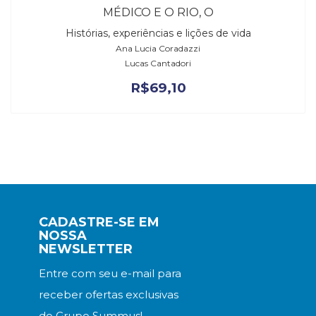
MÉDICO E O RIO, O
Histórias, experiências e lições de vida
Ana Lucia Coradazzi
Lucas Cantadori
R$
69,10
CADASTRE-SE EM
NOSSA
NEWSLETTER
Entre com seu e-mail para
receber ofertas exclusivas
do Grupo Summus!