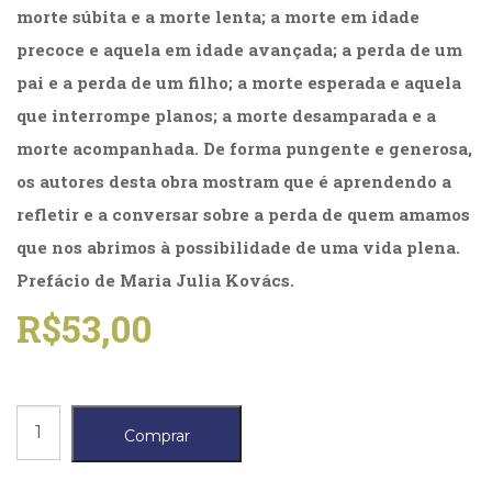
Literatura,
morte súbita e a morte lenta; a morte em idade
Ficção,
precoce e aquela em idade avançada; a perda de um
Ensaios
(69)
pai e a perda de um filho; a morte esperada e aquela
Obras
que interrompe planos; a morte desamparada e a
de
morte acompanhada. De forma pungente e generosa,
referência
(48)
os autores desta obra mostram que é aprendendo a
PNL
refletir e a conversar sobre a perda de quem amamos
(Programação
que nos abrimos à possibilidade de uma vida plena.
Neurolingüística)
(41)
Prefácio de Maria Julia Kovács.
Psicodrama
R$
53,00
(200)
Psicologia,
Psicoterapia
(799)
Publicidade,
Quando
Comprar
Propaganda
a
e
morte
Marketing