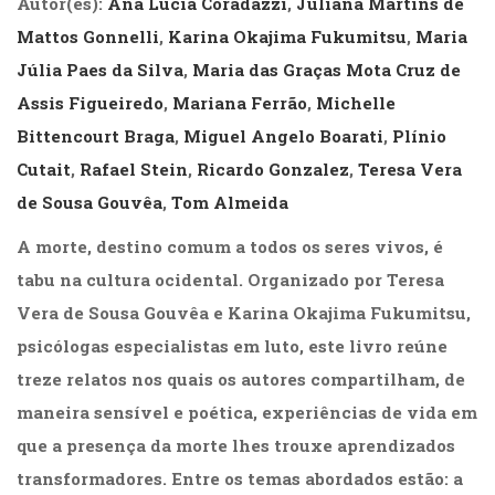
Autor(es):
Ana Lucia Coradazzi
,
Juliana Martins de
(31)
Mattos Gonnelli
,
Karina Okajima Fukumitsu
,
Maria
Educação
(278)
Júlia Paes da Silva
,
Maria das Graças Mota Cruz de
Educação
Assis Figueiredo
,
Mariana Ferrão
,
Michelle
Especial
Bittencourt Braga
,
Miguel Angelo Boarati
,
Plínio
(39)
Fisioterapia
Cutait
,
Rafael Stein
,
Ricardo Gonzalez
,
Teresa Vera
(47)
de Sousa Gouvêa
,
Tom Almeida
Fonoaudiologia
(54)
A morte, destino comum a todos os seres vivos, é
Gestalt-
tabu na cultura ocidental. Organizado por Teresa
terapia
(93)
Vera de Sousa Gouvêa e Karina Okajima Fukumitsu,
Jornalismo
psicólogas especialistas em luto, este livro reúne
(57)
treze relatos nos quais os autores compartilham, de
LGBTQIA+
(66)
maneira sensível e poética, experiências de vida em
Literatura
que a presença da morte lhes trouxe aprendizados
Erótica
(11)
transformadores. Entre os temas abordados estão: a