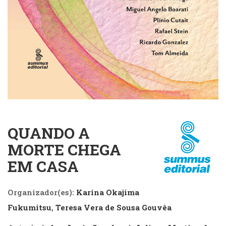
Cinema
(23)
Comportamento
(418)
Comunicação
(232)
Corpo
e
Movimento
(226)
Crescimento
QUANDO A
Interior
(222)
MORTE CHEGA
Criatividade
EM CASA
(14)
Culinária,
Alimentação
Organizador(es):
Karina Okajima
(14)
Fukumitsu
,
Teresa Vera de Sousa Gouvêa
Economia,
Negócios