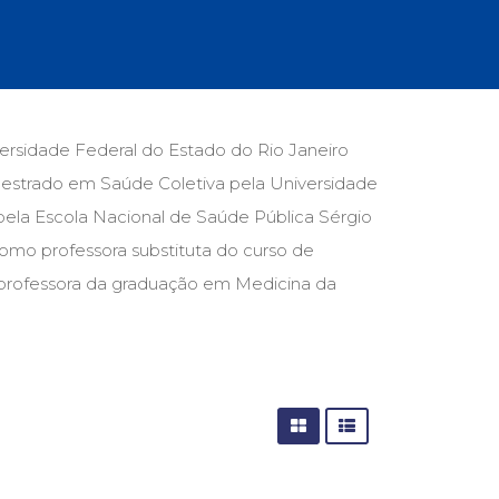
cias Sociais (102)
unicação (232)
tividade (14)
cação (278)
oaudiologia (54)
TQIA+ (66)
rsidade Federal do Estado do Rio Janeiro
s de referência (48)
mestrado em Saúde Coletiva pela Universidade
ologia, Psicoterapia (799)
o (8)
pela Escola Nacional de Saúde Pública Sérgio
e (132)
omo professora substituta do curso de
rofessora da graduação em Medicina da
s africanos (30)
smo (1)