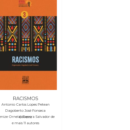
RACISMOS
Antonio Carlos Lopes Petean
Dagoberto José Fonseca
Denize Ornelas Pereira Salvador de Oliveira
e mais 11 autores