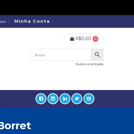
Minha Conta
ejos
R$
0,00
0
busca avançada
Borret
lidades, Política, Direitos Humanos (133)