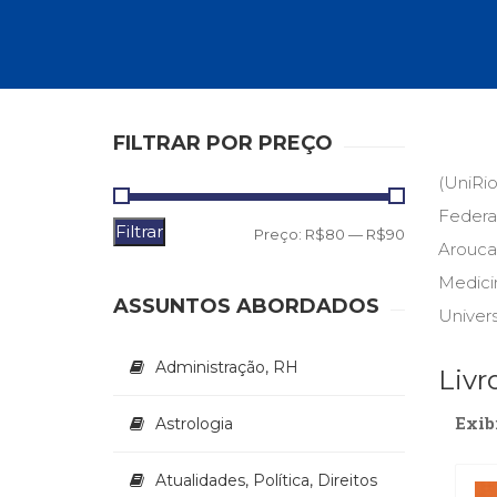
Autoajuda (95)
Cinema (23)
Corpo e Movimento (226)
Culinária, Alimentação (14)
Educação Especial (39)
Gestalt-terapia (93)
FILTRAR POR PREÇO
Literatura Erótica (11)
(UniRi
PNL (Programação Neurolingüística) (41)
Publicidade, Propaganda e Marketing (33)
Federa
Filtrar
Preço
Preço
Relações Públicas e Comunicação Empresar
Preço:
R$80
—
R$90
Arouca
(31)
mínimo
máximo
Medici
Sem categoria (0)
ASSUNTOS ABORDADOS
Terapia Ocupacional (21)
Univers
Vida Prática (32)
Administração, RH
Livr
Exib
Astrologia
Atualidades, Política, Direitos