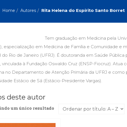
Biografias, Depoimentos, Vivências (104)
Ciên
Comportamento (418)
Com
Rita Helena do Espírito Santo Borret
Home
Autores
Crescimento Interior (222)
Cria
Economia, Negócios (31)
Edu
Fisioterapia (47)
Fon
Jornalismo (57)
LGB
Tem graduação em Medicina pela Unive
Literatura, Ficção, Ensaios (69)
Obra
o), especialização em Medicina de Família e Comunidade e 
Psicodrama (200)
Psic
Puericultura (23)
Rádi
l do Rio de Janeiro (UFRJ). É doutoranda em Saúde Pública 
ial
Religião, Espiritualidade, Filosofia (63)
Saúd
, vinculada à Fundação Oswaldo Cruz (ENSP-Fiocruz). Atua c
na no Departamento de Atenção Primária da UFRJ e como p
Televisão (22)
Tema
Treinamento e RH (65)
Turi
idade Estácio de Sá (Estácio-Presidente Vargas).
os deste autor
indo um único resultado