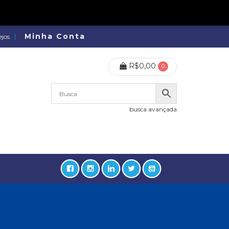
Minha Conta
ejos
R$
0,00
0
busca avançada
lidades, Política, Direitos Humanos (133)