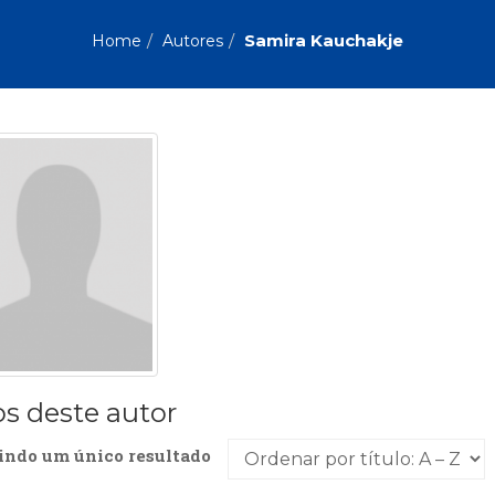
Biografias, Depoimentos, Vivências (104)
Ciên
Comportamento (418)
Com
Samira Kauchakje
Home
Autores
Crescimento Interior (222)
Cria
Economia, Negócios (31)
Edu
Fisioterapia (47)
Fon
Jornalismo (57)
LGB
Literatura, Ficção, Ensaios (69)
Obra
Psicodrama (200)
Psic
Puericultura (23)
Rádi
ial
Religião, Espiritualidade, Filosofia (63)
Saúd
Televisão (22)
Tema
Treinamento e RH (65)
Turi
os deste autor
indo um único resultado