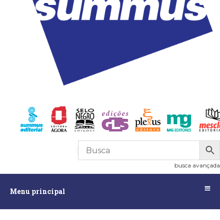
R$
0,00
0
busca avançada
Menu
Menu principal
principal
Assuntos