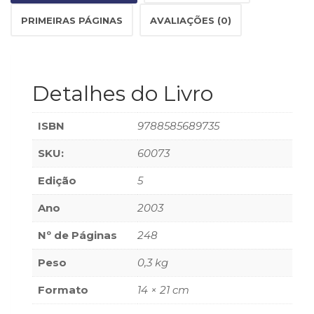
(33)
PRIMEIRAS PÁGINAS
AVALIAÇÕES (0)
Puericultura
(23)
Rádio
(8)
Detalhes do Livro
Relações
Públicas
e
ISBN
9788585689735
Comunicação
Empresarial
SKU:
60073
(31)
Edição
5
Religião,
Espiritualidade,
Ano
2003
Filosofia
(63)
Nº de Páginas
248
Saúde
(132)
Peso
0,3 kg
Sem
Formato
14 × 21 cm
categoria
(0)