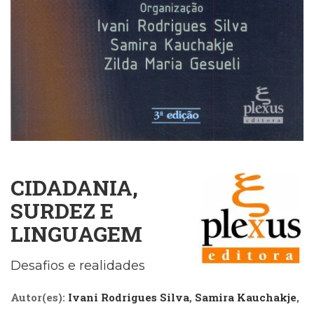
Cinema
(23)
Comportamento
(417)
Comunicação
(232)
Corpo
e
Movimento
(225)
Crescimento
CIDADANIA,
Interior
(222)
SURDEZ E
Criatividade
LINGUAGEM
(14)
Culinária,
Alimentação
Desafios e realidades
(14)
Economia,
Autor(es):
Ivani Rodrigues Silva
,
Samira Kauchakje
,
Negócios