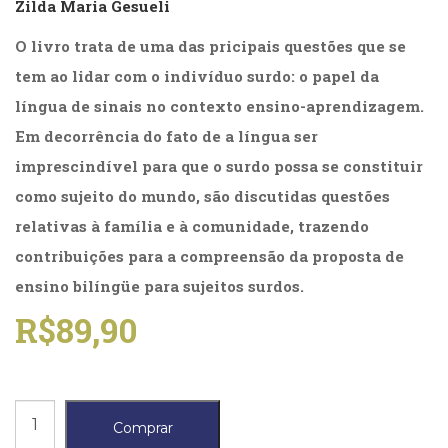
Zilda Maria Gesueli
(31)
Educação
O livro trata de uma das pricipais questões que se
(278)
tem ao lidar com o indivíduo surdo: o papel da
Educação
Especial
língua de sinais no contexto ensino-aprendizagem.
(39)
Em decorrência do fato de a língua ser
Fisioterapia
imprescindível para que o surdo possa se constituir
(47)
Fonoaudiologia
como sujeito do mundo, são discutidas questões
(54)
relativas à família e à comunidade, trazendo
Gestalt-
terapia
contribuições para a compreensão da proposta de
(92)
ensino bilíngüe para sujeitos surdos.
Jornalismo
R$
89,90
(57)
LGBTQIA+
(66)
Literatura
Erótica
Cidadania,
Comprar
(11)
surdez