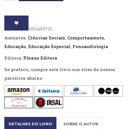
Literatura,
e
Ficção,
Ensaios
linguagem
(69)
quantidade
Obras
ISBN
: 9788585689735
de
Assuntos:
Ciências Sociais
,
Comportamento
,
referência
(47)
Educação
,
Educação Especial
,
Fonoaudiologia
PNL
Editora:
Plexus Editora
(Programação
Neurolingüística)
Se preferir, compre este livro nos sites de nossos
(41)
Psicodrama
parceiros abaixo:
(200)
Psicologia,
Psicoterapia
(797)
Publicidade,
Propaganda
e
DETALHES DO LIVRO
SOBRE O AUTOR
Marketing