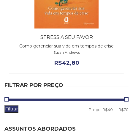
Televisão
(22)
Temas
africanos
(30)
Terapia
STRESS A SEU FAVOR
Ocupacional
Como gerenciar sua vida em tempos de crise
(21)
Susan Andrews
Treinamento
R$
42,80
e
RH
(65)
Turismo
FILTRAR POR PREÇO
(1)
Vida
Prática
(32)
Filtrar
P
P
Preço:
R$40
—
R$70
m
m
ASSUNTOS ABORDADOS