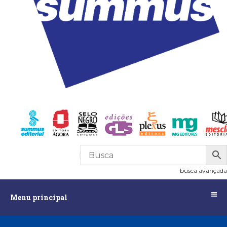
R$
0,00
0
busca avançada
Menu
Menu principal
principal
Assuntos