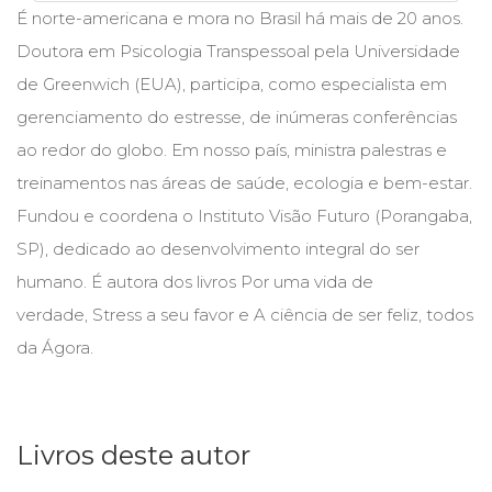
É norte-americana e mora no Brasil há mais de 20 anos.
Cinema
(23)
Doutora em Psicologia Transpessoal pela Universidade
Comportamento
de Greenwich (EUA), participa, como especialista em
(418)
gerenciamento do estresse, de inúmeras conferências
Comunicação
(232)
ao redor do globo. Em nosso país, ministra palestras e
Corpo
treinamentos nas áreas de saúde, ecologia e bem-estar.
e
Fundou e coordena o Instituto Visão Futuro (Porangaba,
Movimento
(226)
SP), dedicado ao desenvolvimento integral do ser
Crescimento
humano. É autora dos livros Por uma vida de
Interior
(222)
verdade, Stress a seu favor e A ciência de ser feliz, todos
Criatividade
da Ágora.
(14)
Culinária,
Alimentação
(14)
Livros deste autor
Economia,
Negócios