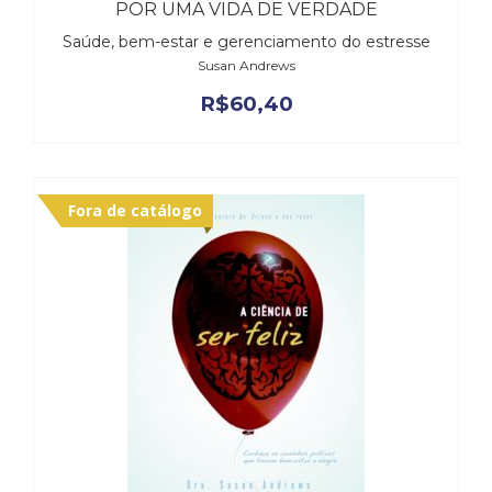
Literatura,
POR UMA VIDA DE VERDADE
Ficção,
Saúde, bem-estar e gerenciamento do estresse
Ensaios
Susan Andrews
(69)
R$
60,40
Obras
de
referência
(48)
PNL
Fora de catálogo
(Programação
Neurolingüística)
(41)
Psicodrama
(200)
Psicologia,
Psicoterapia
(799)
Publicidade,
Propaganda
e
Marketing