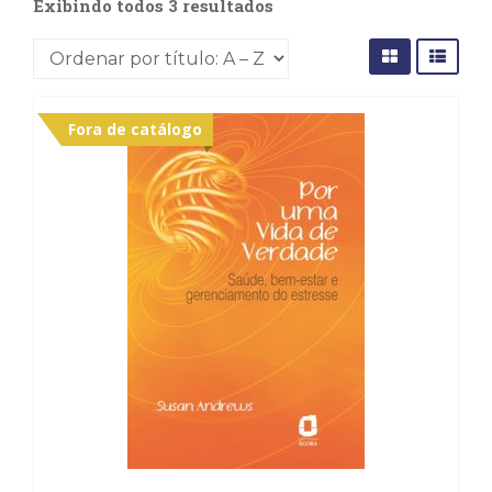
Exibindo todos 3 resultados
(31)
Educação
(278)
Educação
Especial
Fora de catálogo
(39)
Fisioterapia
(47)
Fonoaudiologia
(54)
Gestalt-
terapia
(93)
Jornalismo
(57)
LGBTQIA+
(66)
Literatura
Erótica
(11)