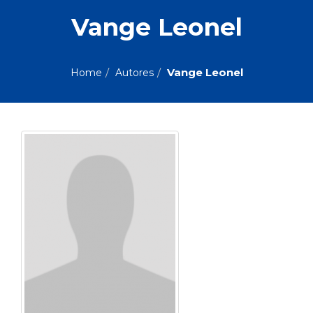
ASSUNTOS
Vange Leonel
Administração,
PROMOÇÕES
RH
(77)
Vange Leonel
Home
Autores
Astrologia
MAIS
(27)
Atualidades,
Política,
VENDIDOS
Direitos
Humanos
AUTORES
(133)
Autoajuda
(95)
PROFESSORES
Biografias,
Depoimentos,
Vivências
(104)
Ciências
Sociais
(102)