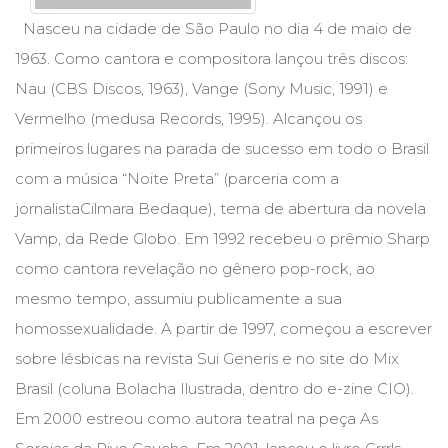
Cinema
Nasceu na cidade de São Paulo no dia 4 de maio de
(23)
1963. Como cantora e compositora lançou três discos:
Comportamento
(418)
Nau (CBS Discos, 1963), Vange (Sony Music, 1991) e
Comunicação
Vermelho (medusa Records, 1995). Alcançou os
(232)
primeiros lugares na parada de sucesso em todo o Brasil
Corpo
e
com a música “Noite Preta” (parceria com a
Movimento
jornalistaCilmara Bedaque), tema de abertura da novela
(226)
Vamp, da Rede Globo. Em 1992 recebeu o prêmio Sharp
Crescimento
Interior
como cantora revelação no gênero pop-rock, ao
(222)
mesmo tempo, assumiu publicamente a sua
Criatividade
homossexualidade. A partir de 1997, começou a escrever
(14)
Culinária,
sobre lésbicas na revista Sui Generis e no site do Mix
Alimentação
Brasil (coluna Bolacha Ilustrada, dentro do e-zine CIO).
(14)
Economia,
Em 2000 estreou como autora teatral na peça As
Negócios