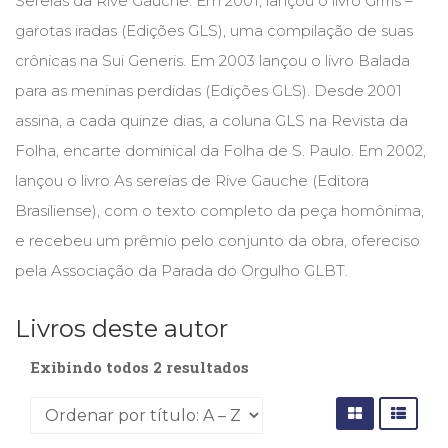
Sereias da Rive Gauche. Em 2001, lançou o livro Grrrls –
(31)
garotas iradas (Edições GLS), uma compilação de suas
Educação
(278)
crônicas na Sui Generis. Em 2003 lançou o livro Balada
Educação
para as meninas perdidas (Edições GLS). Desde 2001
Especial
assina, a cada quinze dias, a coluna GLS na Revista da
(39)
Fisioterapia
Folha, encarte dominical da Folha de S. Paulo. Em 2002,
(47)
lançou o livro As sereias de Rive Gauche (Editora
Fonoaudiologia
Brasiliense), com o texto completo da peça homônima,
(54)
Gestalt-
e recebeu um prêmio pelo conjunto da obra, ofereciso
terapia
pela Associação da Parada do Orgulho GLBT.
(93)
Jornalismo
(57)
Livros deste autor
LGBTQIA+
(66)
Exibindo todos 2 resultados
Literatura
Erótica
(11)