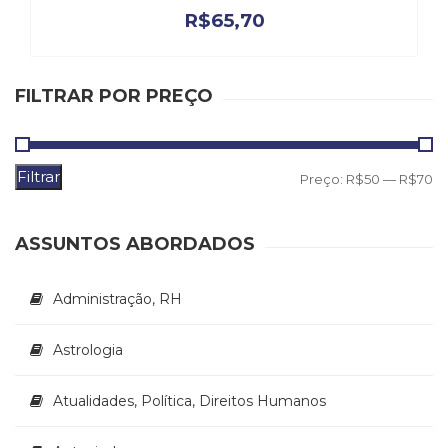
Televisão
R$
65,70
(22)
Temas
africanos
FILTRAR POR PREÇO
(30)
Terapia
Ocupacional
(21)
Filtrar
P
P
Preço:
R$50
—
R$70
Treinamento
e
m
m
RH
ASSUNTOS ABORDADOS
(65)
Turismo
(1)
Administração, RH
Vida
Prática
Astrologia
(32)
Atualidades, Política, Direitos Humanos