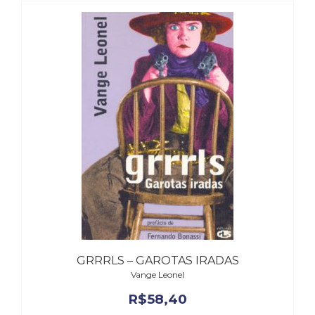
Literatura,
Ficção,
Ensaios
(69)
Obras
de
referência
(48)
PNL
(Programação
Neurolingüística)
(41)
Psicodrama
(200)
Psicologia,
Psicoterapia
(799)
GRRRLS – GAROTAS IRADAS
Publicidade,
Vange Leonel
Propaganda
e
R$
58,40
Marketing